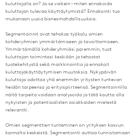
kuluttajalla on? Ja se vaikein – miten ennakoida
kuluttajan tulevaa käyttäytymistä? Ennakointi tuo
mukanaan uusia bisnesmahdollisuuksia.
Segmentoinnit ovat tehokas työkalu omien
kohderyhmien ymmärtämiseen ja tavoittamiseen.
Ymmärtämällä kohderyhmiäsi paremmin, tuot
kuluttajan toimintasi keskiöön ja tehostat
tuotekehitystä sekä markkinointia ja ennakoit
kuluttajakäyttäytymisen muutoksia. Nykypäivän
kuluttaja odottaa yhä enemmän yritysten tuntevan
heidän tarpeensa ja erityispiirteensä. Segmentoinnilla
näitä tarpeita voidaan analysoida ja tätä kautta olla
nykyisten ja potentiaalisten asiakkaiden mielestä
relevantti.
Omien segmenttien tunteminen on yrityksen kasvun
kannalta keskeistä. Segmentointi auttaa tunnistamaan