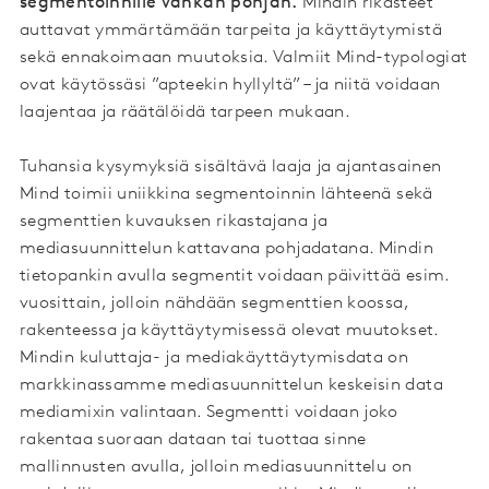
segmentoinnille vankan pohjan.
Mindin rikasteet
auttavat ymmärtämään tarpeita ja käyttäytymistä
sekä ennakoimaan muutoksia. Valmiit Mind-typologiat
ovat käytössäsi ”apteekin hyllyltä” – ja niitä voidaan
laajentaa ja räätälöidä tarpeen mukaan.
Tuhansia kysymyksiä sisältävä laaja ja ajantasainen
Mind toimii uniikkina segmentoinnin lähteenä sekä
segmenttien kuvauksen rikastajana ja
mediasuunnittelun kattavana pohjadatana. Mindin
tietopankin avulla segmentit voidaan päivittää esim.
vuosittain, jolloin nähdään segmenttien koossa,
rakenteessa ja käyttäytymisessä olevat muutokset.
Mindin kuluttaja- ja mediakäyttäytymisdata on
markkinassamme mediasuunnittelun keskeisin data
mediamixin valintaan. Segmentti voidaan joko
rakentaa suoraan dataan tai tuottaa sinne
mallinnusten avulla, jolloin mediasuunnittelu on