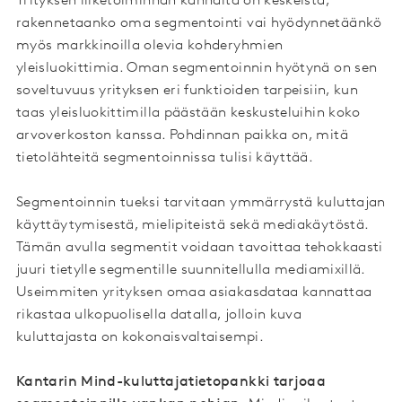
Yrityksen liiketoiminnan kannalta on keskeistä,
rakennetaanko oma segmentointi vai hyödynnetäänkö
myös markkinoilla olevia kohderyhmien
yleisluokittimia. Oman segmentoinnin hyötynä on sen
soveltuvuus yrityksen eri funktioiden tarpeisiin, kun
taas yleisluokittimilla päästään keskusteluihin koko
arvoverkoston kanssa. Pohdinnan paikka on, mitä
tietolähteitä segmentoinnissa tulisi käyttää.
Segmentoinnin tueksi tarvitaan ymmärrystä kuluttajan
käyttäytymisestä, mielipiteistä sekä mediakäytöstä.
Tämän avulla segmentit voidaan tavoittaa tehokkaasti
juuri tietylle segmentille suunnitellulla mediamixillä.
Useimmiten yrityksen omaa asiakasdataa kannattaa
rikastaa ulkopuolisella datalla, jolloin kuva
kuluttajasta on kokonaisvaltaisempi.
Kantarin Mind-kuluttajatietopankki tarjoaa