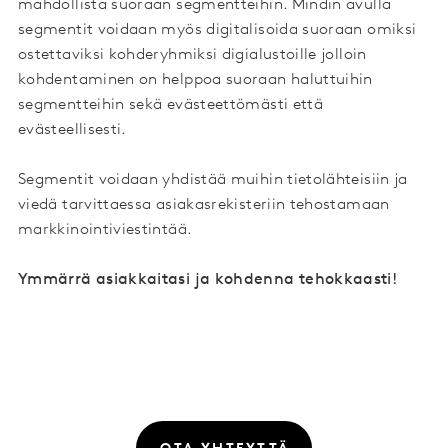
mahdollista suoraan segmentteihin. Mindin avulla
segmentit voidaan myös digitalisoida suoraan omiksi
ostettaviksi kohderyhmiksi digialustoille jolloin
kohdentaminen on helppoa suoraan haluttuihin
segmentteihin sekä evästeettömästi että
evästeellisesti.
Segmentit voidaan yhdistää muihin tietolähteisiin ja
viedä tarvittaessa asiakasrekisteriin tehostamaan
markkinointiviestintää.
Ymmärrä asiakkaitasi ja kohdenna tehokkaasti!