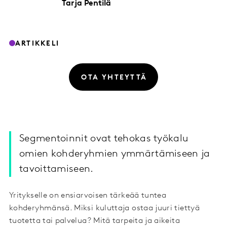
Tarja
Pentilä
ARTIKKELI
OTA YHTEYTTÄ
Segmentoinnit ovat tehokas työkalu
omien kohderyhmien ymmärtämiseen ja
tavoittamiseen.
Yritykselle on ensiarvoisen tärkeää tuntea
kohderyhmänsä. Miksi kuluttaja ostaa juuri tiettyä
tuotetta tai palvelua? Mitä tarpeita ja aikeita