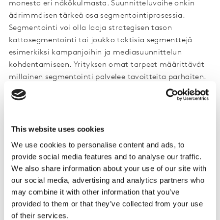
monesta eri näkökulmasta. Suunnitteluvaihe onkin
äärimmäisen tärkeä osa segmentointiprosessia.
Segmentointi voi olla laaja strategisen tason
kattosegmentointi tai joukko taktisia segmenttejä
esimerkiksi kampanjoihin ja mediasuunnittelun
kohdentamiseen. Yrityksen omat tarpeet määrittävät
millainen segmentointi palvelee tavoitteita parhaiten.
Myös segmentoinnin osalta pätee sanonta hyvin
suunniteltu on puoliksi tehty.
Strateginen segmentointi parantaa mitatusti
This website uses cookies
yrityksen toimintaa ja auttaa ennakoimaan
We use cookies to personalise content and ads, to
muutoksia
provide social media features and to analyse our traffic.
We also share information about your use of our site with
Yrityskohtaisesti räätälöity segmentointi.
our social media, advertising and analytics partners who
Jaottelee kuluttajat tai asiakkaat yrityksen
may combine it with other information that you’ve
liiketaloudellisten tavoitteiden kannalta
provided to them or that they’ve collected from your use
relevantteihin kohderyhmiin.
of their services.