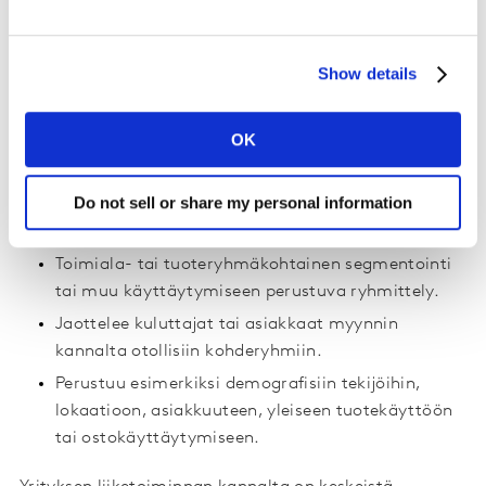
Perustuu esimerkiksi käyttäytymiseen, arvoihin,
tarpeisiin ja toiveisiin.
Show details
Ennakoi myös tulevaa kuluttamisen muutosta
antaen eväitä kasvattaa toimintaa
tulevaisuudessa.
OK
Taktinen segmentointi auttaa kohdentamaan
Do not sell or share my personal information
toimenpiteet oikein
Toimiala- tai tuoteryhmäkohtainen segmentointi
tai muu käyttäytymiseen perustuva ryhmittely.
Jaottelee kuluttajat tai asiakkaat myynnin
kannalta otollisiin kohderyhmiin.
Perustuu esimerkiksi demografisiin tekijöihin,
lokaatioon, asiakkuuteen, yleiseen tuotekäyttöön
tai ostokäyttäytymiseen.