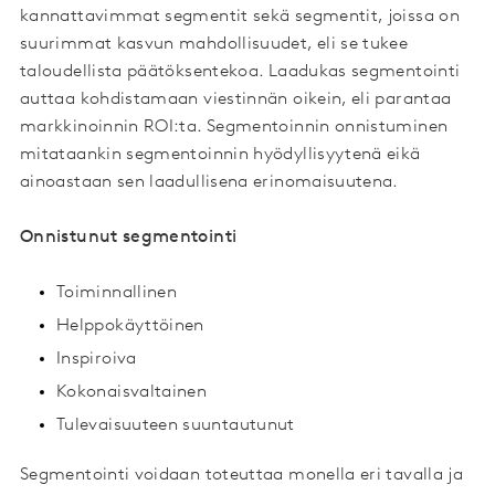
kannattavimmat segmentit sekä segmentit, joissa on
suurimmat kasvun mahdollisuudet, eli se tukee
taloudellista päätöksentekoa. Laadukas segmentointi
auttaa kohdistamaan viestinnän oikein, eli parantaa
markkinoinnin ROI:ta. Segmentoinnin onnistuminen
mitataankin segmentoinnin hyödyllisyytenä eikä
ainoastaan sen laadullisena erinomaisuutena.
Onnistunut segmentointi
Toiminnallinen
Helppokäyttöinen
Inspiroiva
Kokonaisvaltainen
Tulevaisuuteen suuntautunut
Segmentointi voidaan toteuttaa monella eri tavalla ja