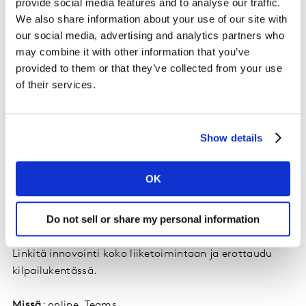
provide social media features and to analyse our traffic.
Olemme yhdistäneet Kantarin
We also share information about your use of our site with
innovaatioasiantuntijoiden viimeisimmät opit dataan
our social media, advertising and analytics partners who
pohjautuviin näkemyksiin sekä onnistuneiden brändien
may combine it with other information that you’ve
esimerkkitapauksiin, vastaten neljään kysymykseen:
provided to them or that they’ve collected from your use
of their services.
1.
Miksi innovaatiostrategia on tärkeää rakentaa
vankalle brändipohjalle?
2.
Miten käyttää mainontaa lanseerauksen potentiaalin
Show details
maksimoinnissa?
3.
Miten innovointi auttaa luomaan onnistuneen
OK
brändikokemuksen?
4.
Miten vahvistaa innovaatiotoimintaa tekoälyllä
Do not sell or share my personal information
uusien mahdollisuuksien löytämiseksi?
Linkitä innovointi koko liiketoimintaan ja erottaudu
kilpailukentässä.
Missä
: online, Teams