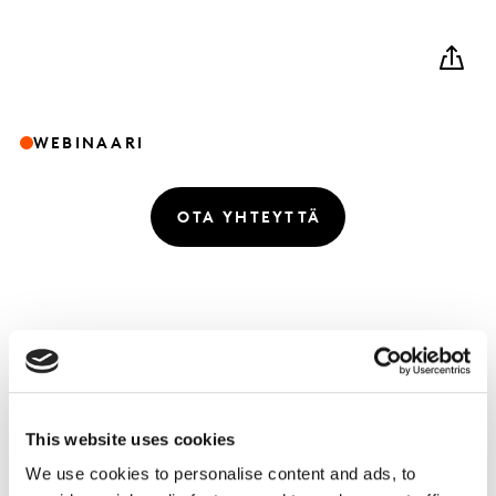
WEBINAARI
OTA YHTEYTTÄ
Linkitä innovointi koko liiketoimintaan.
Webinaarissa tarjoamme empiirisiä todisteita sille,
miksi tuotekehitys- ja innovaatiotoiminta on tärkeää
This website uses cookies
linkittää yrityksen muihinkin osa-alueisiin.
We use cookies to personalise content and ads, to