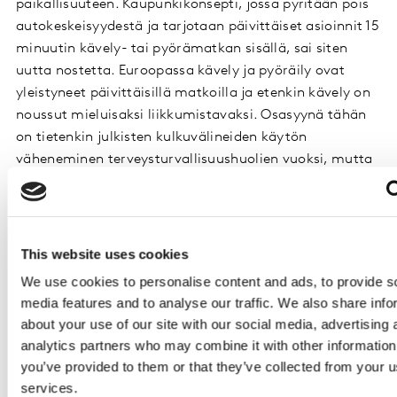
paikallisuuteen. Kaupunkikonsepti, jossa pyritään pois
autokeskeisyydestä ja tarjotaan päivittäiset asioinnit 15
minuutin kävely- tai pyörämatkan sisällä, sai siten
uutta nostetta. Euroopassa kävely ja pyöräily ovat
yleistyneet päivittäisillä matkoilla ja etenkin kävely on
noussut mieluisaksi liikkumistavaksi. Osasyynä tähän
on tietenkin julkisten kulkuvälineiden käytön
väheneminen terveysturvallisuushuolien vuoksi, mutta
myös hyötyliikunnan suosio.
Toisaalta korona vaikutti myös yksityisautoilun
suosioon ja etenkin yksin autolla tehtyjen matkojen
This website uses cookies
määrän kasvuun. Näyttää vahvasti siltä, että
We use cookies to personalise content and ads, to provide s
yksityisautoilu tulee pysymään mieluisana
media features and to analyse our traffic. We also share info
liikkumistapana myös koronan jälkeen. Jos kaupungit
about your use of our site with our social media, advertising 
eivät huomioi infrastruktuurin tehokkuutta ja
analytics partners who may combine it with other information
kestävyyttä, yksityisautoilun suosio saattaa
you’ve provided to them or that they’ve collected from your us
tulevaisuudessa aiheuttaa haasteita.
services.