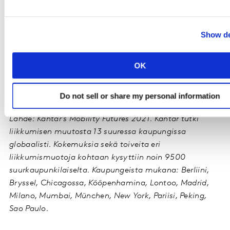
Suomessakin on nähtävissä viitteitä
samansuuntaisesta kehityksestä. Kantarin Mind-
Show de
tietopankin mukaan 84 % työssäkäyvistä suomalaisista
uskoo, että koronaviruksen jälkeenkin etätyön
OK
tekeminen tulee olemaan paljon aiempaa yleisempää.
Uuden auton ostamisesta haaveillaan yhä, mutta
liikkumistottumuksissa on nähtävissä muutoksiakin.
Do not sell or share my personal information
Lähde: Kantar’s Mobility Futures 2021. Kantar tutki
liikkumisen muutosta 13 suuressa kaupungissa
globaalisti. Kokemuksia sekä toiveita eri
liikkumismuotoja kohtaan kysyttiin noin 9500
suurkaupunkilaiselta. Kaupungeista mukana: Berliini,
Bryssel, Chicagossa, Kööpenhamina, Lontoo, Madrid,
Milano, Mumbai, München, New York, Pariisi, Peking,
Sao Paulo.