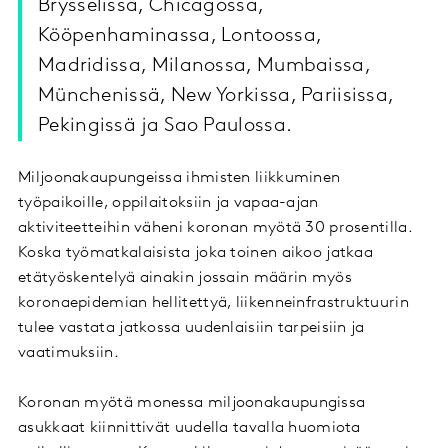
Brysselissä, Chicagossa,
Kööpenhaminassa, Lontoossa,
Madridissa, Milanossa, Mumbaissa,
Münchenissä, New Yorkissa, Pariisissa,
Pekingissä ja Sao Paulossa.
Miljoonakaupungeissa ihmisten liikkuminen
työpaikoille, oppilaitoksiin ja vapaa-ajan
aktiviteetteihin väheni koronan myötä 30 prosentilla.
Koska työmatkalaisista joka toinen aikoo jatkaa
etätyöskentelyä ainakin jossain määrin myös
koronaepidemian hellitettyä, liikenneinfrastruktuurin
tulee vastata jatkossa uudenlaisiin tarpeisiin ja
vaatimuksiin.
Koronan myötä monessa miljoonakaupungissa
asukkaat kiinnittivät uudella tavalla huomiota