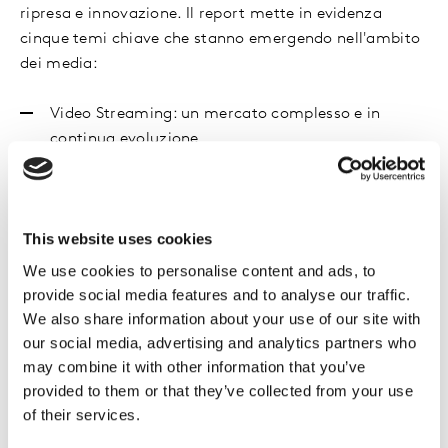
ripresa e innovazione. Il report mette in evidenza
cinque temi chiave che stanno emergendo nell'ambito
dei media:
Video Streaming: un mercato complesso e in
continua evoluzione
La riconfigurazione dell’Internet commerciale
Un nuovo approccio ai dati
Performance media e marketing: un'opportunità in
This website uses cookies
espansione per i brand
We use cookies to personalise content and ads, to
La vita al tempo della pandemia e ciò che significa
provide social media features and to analyse our traffic.
per i brand e i media
We also share information about your use of our site with
our social media, advertising and analytics partners who
may combine it with other information that you’ve
Compila i campi richiesti qui sotto per scaricare la tua
provided to them or that they’ve collected from your use
copia del report in inglese.
of their services.