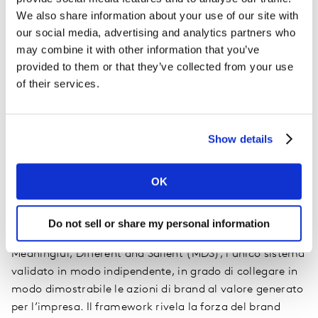
I segnali per guidare la crescita del
We also share information about your use of our site with
our social media, advertising and analytics partners who
tuo brand
may combine it with other information that you’ve
provided to them or that they’ve collected from your use
Kantar aiuta i brand a restare un passo avanti in un
of their services.
contesto che si muove rapidamente, mantenendo un
monitoraggio costante dei segnali umani e digitali,
potenziati dai dati sintetici. Forte di decenni di
Show details
esperienza e del supporto dei migliori esperti globali di
brand, la nostra guidance consente risposte più rapide,
OK
informate e capaci di generare reale valore
commerciale.
Do not sell or share my personal information
Al centro del nostro approccio c’è il framework
Meaningful, Different and Salient (MDS), l’unico sistema
validato in modo indipendente, in grado di collegare in
modo dimostrabile le azioni di brand al valore generato
per l’impresa. Il framework rivela la forza del brand