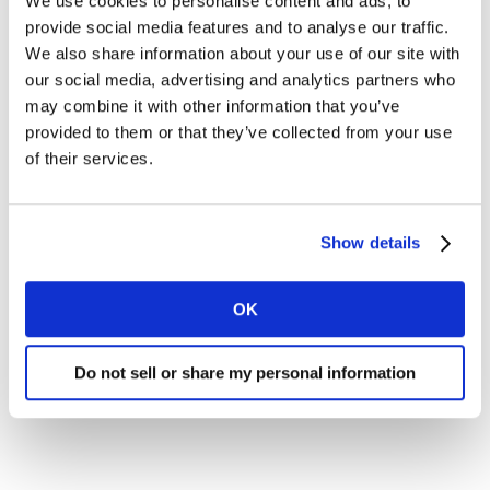
We use cookies to personalise content and ads, to
provide social media features and to analyse our traffic.
Accesso alla piattaforma per consultare,
We also share information about your use of our site with
gestire e analizzare la rassegna.
our social media, advertising and analytics partners who
may combine it with other information that you’ve
provided to them or that they’ve collected from your use
C
ompi
la il form
per richiedere la
of their services.
Promozione di Ottobre o maggiori
informazioni:
Show details
OK
Do not sell or share my personal information