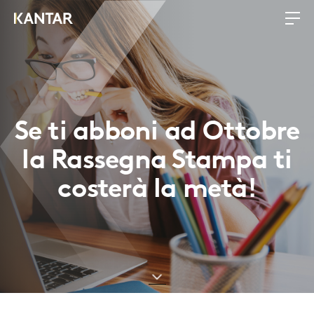
Se ti abboni ad Ottobre
la Rassegna Stampa ti
costerà la metà!