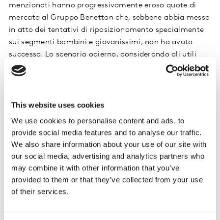
menzionati hanno progressivamente eroso quote di
mercato al Gruppo Benetton che, sebbene abbia messo
in atto dei tentativi di riposizionamento specialmente
sui segmenti bambini e giovanissimi, non ha avuto
successo. Lo scenario odierno, considerando gli utili
sotto pressione e sempre più esigui già dal 2008 e
l’addio alla borsa nel 2012, appare – forse – un po’ meno
stupefacente di quanto non sia stia retoricamente
raccontando.
This website uses cookies
We use cookies to personalise content and ads, to
provide social media features and to analyse our traffic.
Benetton che rallenta
We also share information about your use of our site with
our social media, advertising and analytics partners who
Questa frenata della marca trova riscontro anche nei
may combine it with other information that you’ve
dati di Kantar BrandZ 2017-2024 che evidenziano come
provided to them or that they’ve collected from your use
le criticità per Benetton inizino ben prima del 2020. Già
of their services.
nel 2017, infatti, il brand mostrava una probabilità di
crescita nei successivi dodici mesi al di sotto della