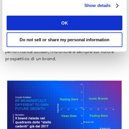
media di mercato (Future Power Index 82 contro una
Show details
media di mercato di 100), e, nonostante avesse un
indice di equity decisamente positivo, già nel 2020 se
OK
ne osserva la significativa erosione, con una perdita
quasi totale del proprio vantaggio competitivo nel
2020 (da 137 nel 2017 a 104 nel 2020). Da qui quanto
Do not sell or share my personal information
sia fondamentale focalizzarsi non esclusivamente sulle
performance attuali, ma anche e sempre sul valore
prospettico di un brand.