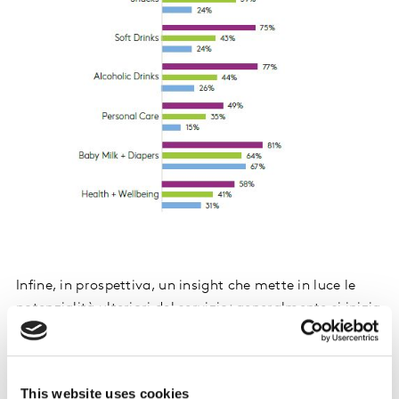
Infine, in prospettiva, un insight che mette in luce le
potenzialità ulteriori del servizio: generalmente si inizia
a familiarizzare con l’RGD in una o due categorie di
prodotto (tipicamente baby milk e/o food & snacks)
ma, una volta che le barriere sono cadute e si instaura
This website uses cookies
un habit di familiarità, comodità e fiducia, altre