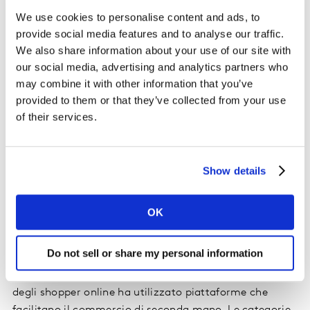
categorie seguono molto velocemente (ad es. Health &
We use cookies to personalise content and ads, to
Personal care)!
provide social media features and to analyse our traffic.
We also share information about your use of our site with
our social media, advertising and analytics partners who
I meal kits sono un altro fenomeno molto interessante,
may combine it with other information that you’ve
che coniuga la comodità (es. ricezione a casa) con il
provided to them or that they’ve collected from your use
valore aggiunto della qualità e soprattutto del servizio
of their services.
e della “consulenza”, in quanto assumono il ruolo di
esperti e di garanti. In questo modo, contribuiscono a
garantire varietà e rispondono al bisogno di sorpresa e
Show details
stimolazione. L’uso dei meal kit è cresciuto durante la
pandemia, raggiungendo il 17% degli shopper online, e
sempre nuove proposte arrivano sul mercato,
OK
allargando la platea potenziale.
Do not sell or share my personal information
Altrettanto ragguardevole è la crescita della circular
economy, considerando che a livello globale ben il 34%
degli shopper online ha utilizzato piattaforme che
facilitano il commercio di seconda mano. Le categorie