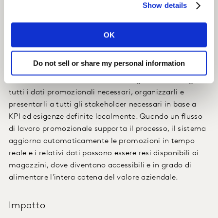
Show details
delle aziende svedesi e norvegesi di Orkla e per
semplificare e sostenere il processo promozionale
olistico delle aziende.
OK
Insight
Do not sell or share my personal information
Orkla, con il sistema TPx, è stata in grado di raccogliere
tutti i dati promozionali necessari, organizzarli e
presentarli a tutti gli stakeholder necessari in base a
KPI ed esigenze definite localmente. Quando un flusso
di lavoro promozionale supporta il processo, il sistema
aggiorna automaticamente le promozioni in tempo
reale e i relativi dati possono essere resi disponibili ai
magazzini, dove diventano accessibili e in grado di
alimentare l'intera catena del valore aziendale.
Impatto