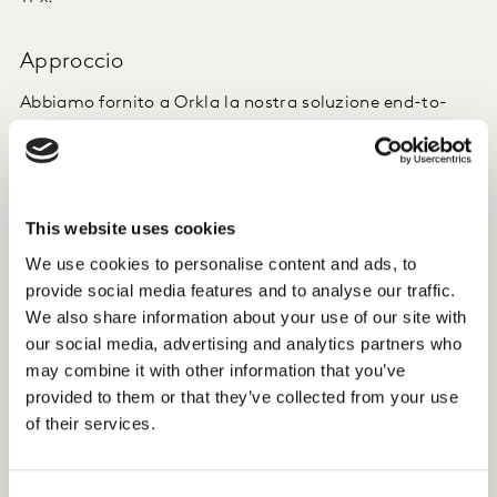
Approccio
Abbiamo fornito a Orkla la nostra soluzione end-to-
end per la gestione e l'ottimizzazione delle promozioni
commerciali per fungere da motore centrale del loro
nuovo sistema - che comprende sistemi aziendali come
ERP, enterprise Datawarehouse, gestione della catena
This website uses cookies
di approvvigionamento e CRM - utilizzati in diversi
We use cookies to personalise content and ads, to
paesi.
provide social media features and to analyse our traffic.
La previsione automatizzata delle vendite è supportata
We also share information about your use of our site with
da un motore di apprendimento automatico, che può
our social media, advertising and analytics partners who
fornire previsioni affidabili sulle vendite future -
may combine it with other information that you’ve
compresi gli acquisti in avanti, il calo delle promozioni
provided to them or that they’ve collected from your use
e la cannibalizzazione - sotto specifiche strategie ed
of their services.
eventi promozionali.
La nostra soluzione TPx è stata configurata per essere
in grado di gestire e armonizzare le esigenze locali