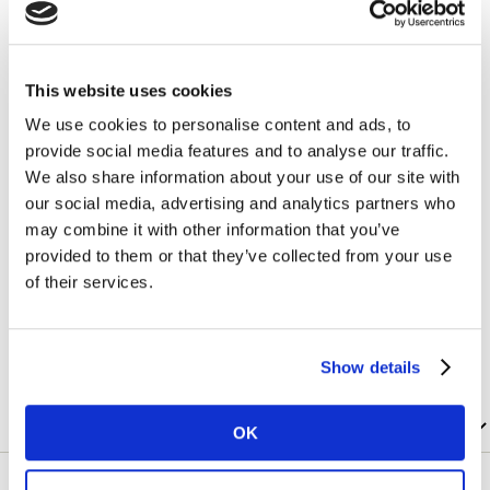
all'investimento in marketing.
Agisci con velocità e sicurezza, con previsioni di
This website uses cookies
performance basate sull’intelligenza artificiale (AI) in
soli 15 minuti e insight basati su survey in appena 6
We use cookies to personalise content and ads, to
ore.
provide social media features and to analyse our traffic.
We also share information about your use of our site with
our social media, advertising and analytics partners who
may combine it with other information that you’ve
provided to them or that they’ve collected from your use
of their services.
Le nostre soluzioni
Show details
OK