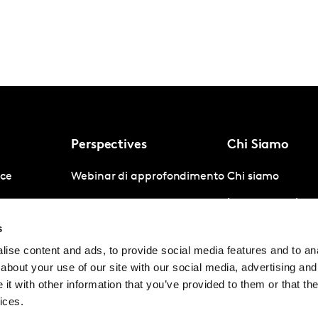
Perspectives
Chi Siamo
nce
Webinar di approfondimento
Chi siamo
gence
Lavoro e carriera
s
igence
Company News
ise content and ads, to provide social media features and to anal
Contattaci
about your use of our site with our social media, advertising and
Policy
t with other information that you’ve provided to them or that the
ices.