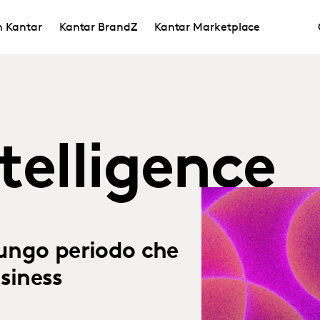
in Kantar
Kantar BrandZ
Kantar Marketplace
telligence
 lungo periodo che
usiness