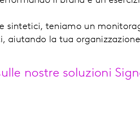
erformando il brand è un eserciz
 e sintetici, teniamo un monitora
, aiutando la tua organizzazione
sulle nostre soluzioni Sign