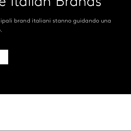
e Italian Brands
cipali brand italiani stanno guidando una
e.