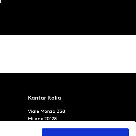
Kantar Italia
Viale Monza 338
Milano
20128
T
+39 02 54072438