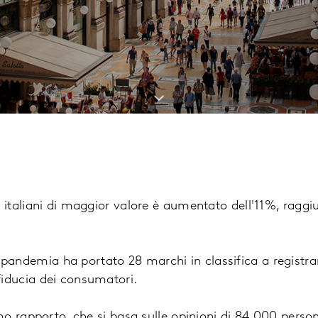
nd italiani di maggior valore è aumentato dell'11%, ragg
andemia ha portato 28 marchi in classifica a registrar
fiducia dei consumatori.
timo rapporto, che si basa sulle opinioni di 84.000 perso