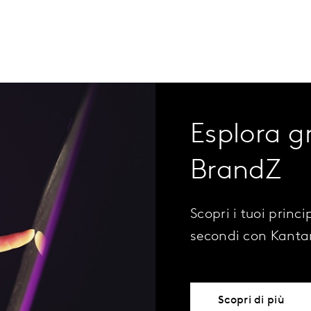
Esplora g
BrandZ
Scopri i tuoi princi
secondi con Kanta
Scopri di più