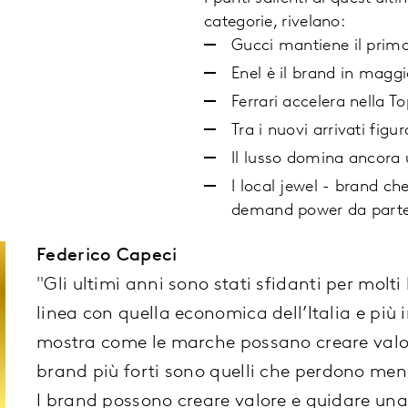
categorie, rivelano:
Gucci mantiene il primo 
Enel è il brand in magg
Ferrari accelera nella 
Tra i nuovi arrivati figu
Il lusso domina ancora 
I local jewel - brand ch
demand power da parte 
Federico Capeci
"Gli ultimi anni sono stati sfidanti per mol
linea con quella economica dell’Italia e più
mostra come le marche possano creare valor
brand più forti sono quelli che perdono men
I brand possono creare valore e guidare una 