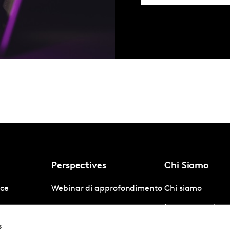
Perspectives
Chi Siamo
nce
Webinar di approfondimento
Chi siamo
gence
Lavoro e carriera
s
igence
Company News