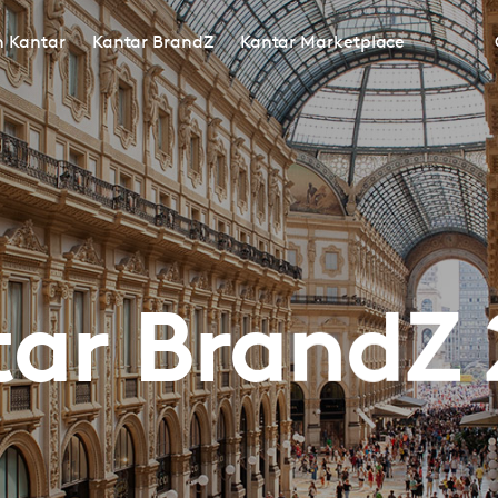
in Kantar
Kantar BrandZ
Kantar Marketplace
ar BrandZ