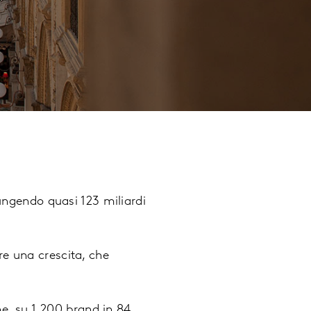
iungendo quasi 123 miliardi
e una crescita, che
ne, su 1.200 brand in 84