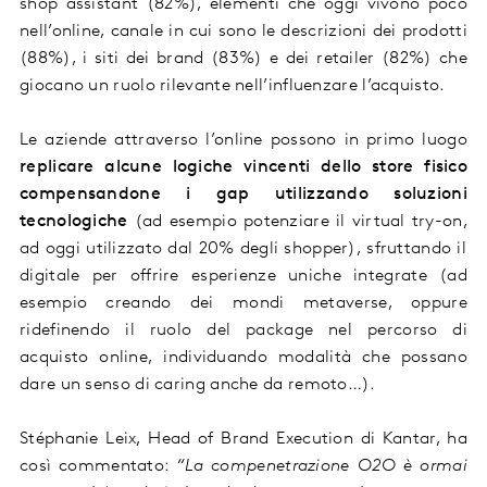
shop assistant (82%), elementi che oggi vivono poco
nell’online, canale in cui sono le descrizioni dei prodotti
(88%), i siti dei
brand
(83%) e dei retailer (82%)
che
giocano
un ruolo rilevante nell’influenzare l’acquisto
.
Le aziende
attraverso
l’online possono in primo luogo
replicare alcune logiche vincenti dello
store fisico
compensando
ne i
gap utilizzando soluzioni
tecnologiche
(
ad esempio
potenziare il virtual try-on
,
ad oggi utilizzato dal 20% degli shopper)
, sfruttando il
digitale
per offrire esperienze uniche
integrate
(
ad
esempio crea
ndo
dei mondi metaverse,
oppure
ridefinendo il ruolo del package nel percorso di
acquisto online
, individuando modalità
che possano
dare un senso di
caring anche da remoto…
)
.
Stéphanie Leix, Head of Brand Execution di Kantar, ha
così
commentato
:
“
L
a
compenetrazione O2O è ormai