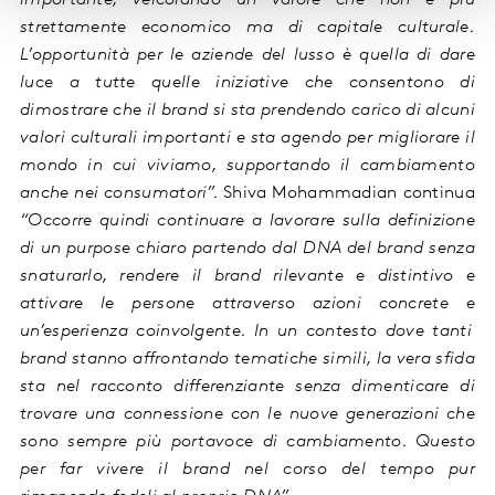
importante, veicolando un valore che non è più
strettamente economico ma di capitale culturale.
L’opportunità per le aziende del lusso è quella di
dare
luce a tutte quelle iniziative che consent
o
no
di
dimostrare che il
brand
si sta
prendendo carico di alcuni
valori culturali importanti e sta
a
gendo per migliorare il
mondo in cui viviamo, supportando il cambiamento
anche nei consumatori
”.
Shiva
Mohammadi
an
continua
“
Occorre quindi
continuare a
lavorare sull
a definizione
di
un
purpose chiar
o
partendo dal
DNA del
brand
senza
snaturarlo, rendere il brand rilevante e distintivo
e
attivare le persone
attraverso
azion
i concrete
e
un’
esperienza
coinvolgente
.
In un contesto dove tanti
brand
stanno affrontando tematiche
simili,
la vera sfida
sta nel
racconto
differenz
iante senza dimenticare
di
trovare una connessione con le nuove generazioni che
sono sempre pi
ù
portavoce
di cambiamento. Questo
per far vivere il
brand
nel corso del tempo pur