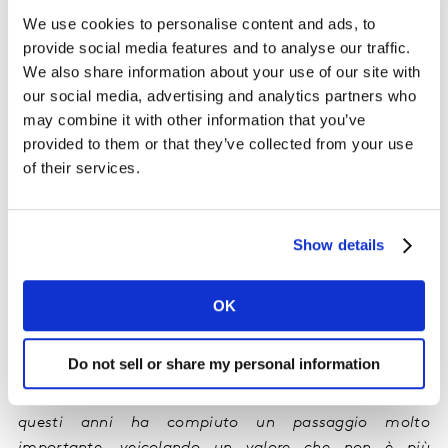
We use cookies to personalise content and ads, to
consumatori cinesi su 4 che concordano con
provide social media features and to analyse our traffic.
quest’affermazione.
We also share information about your use of our site with
our social media, advertising and analytics partners who
I luxury brand italiani
s
ono percepiti
inoltre
come
may combine it with other information that you’ve
brand fortemente di successo
ma anche
come
brand
provided to them or that they’ve collected from your use
che lavorano efficacemente nell’area della
sostenibilità
of their services.
e
responsabilità
. Ed è proprio qui
che si cela
un’importante
opportunità
per le aziende
: lavorare
quindi
nell’
area social/environmental responsibility
Show details
arricchisce
il
purpose del
brand
,
permette di
sostenere
il trust (la fiducia che il consumatore ha nei
confronti
del brand
), fa diventare il brand rilevante e
OK
quindi genera predisposizione verso la marca
.
Do not sell or share my personal information
A
questo
proposito Shiva Mohammadian
-
Brand
Associate Director Kantar
-
ha commentato:
“
I
l lusso in
questi anni ha compiuto un passaggio molto