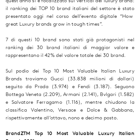
quest’anno si è focalizzato sul vertical dei luxury brand:
il ranking dei TOP
10
brand
italiani
del s
e
ttore
è stato
presentato
oggi
nel corso del
l’evento digitale
“
How
great Luxury brands grow in tough times”
.
7 di questi 10
brand
sono stati già
protagonisti nel
ranking dei
30 brand italiani di maggior valore
e
rappresentano
il 42% del valore totale dei 30 brand.
Sul podio
dei Top 10 Most Valuable Italian Luxury
Brands
troviamo Gucci (33.838 mil
ioni di dollari
)
seguito da Prada (3.974) e Fendi (
3.187).
Seguono
Bottega Veneta (2.209), Armani (2.141), Bvlgari (1.582)
e Salvatore Ferragamo (1.116), mentre chiudono la
classifica Valentino, Versace e Dolce & Gabbana
,
rispettivamente all’ottavo, nono e decimo posto
.
BrandZ
TM
Top
10 Most Valuable
Luxury
Italian