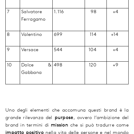
7
Salvatore
1.116
98
+4
Ferragamo
8
Valentino
699
114
+14
9
Versace
544
104
+4
10
Dolce &
498
120
+9
Gabbana
Uno degli elementi che accomuna questi
brand
è la
grande rilevanza del
purpose
, ovvero l’ambizione del
brand in termini di
mission
che si può tradurre come
impatto
positivo
nella vita delle persone e nel mondo