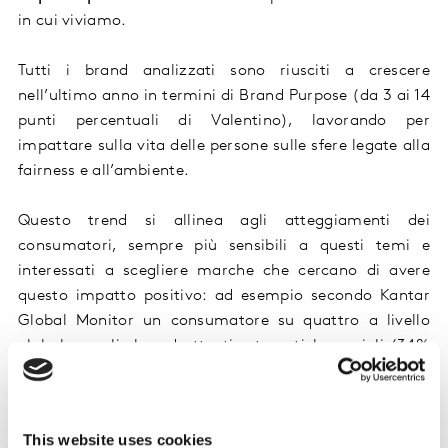
in cui
viviamo
.
Tutti i
brand
analizzati sono riusciti a crescere
nell’ultimo anno in termini di Brand Purpose (
da 3 ai 14
punti percentuali di Valentino), lavorando
per
impattare
sul
la vita delle persone
sulle
sfere legate
alla
fairness
e all’
ambiente.
Questo trend
si allinea agli atteggiamenti
dei
consumatori
,
sempre
più
sensibili a questi temi
e
interessat
i
a scegliere
marche
che cercano di avere
questo
impatto positivo
:
ad esempio
secondo Kantar
Global Monitor
un consumatore su quattro a livello
globale sceglie brand attenti a tematiche sociali (34%
in Cina), mentre in Italia la maggioranza dei
consumatori (51%) si dichiara disposta a spendere di
più per prodotti con minore impatto ambientale. Anche
This website uses cookies
in Estremo Oriente questo tema è molto sentito, con 3