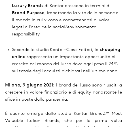
L
uxury
B
rands
di Kantar
crescono in termini di
Brand
Purpose
,
impattando
la vita delle persone e
i
l mondo in cui vivono
e
connettendosi
ai
valori
legati all’area della social/environmental
responsibility
Secondo lo studio Kantar-Class Editori, l
o
shopping
online
rappresenta un
’
importante
opportunità
di
crescita nel mondo del lusso
dove oggi
pesa il 24%
sul totale degli acquisti
dichiarati
nell’ultimo anno
.
Milano
,
9 giugno
2021
:
I
brand
del lusso sono riusciti a
crescere in valore finanziario e di equity nonostante le
sfide imposte dalla pandemia.
È
quanto emerge
dal
lo studio Kantar BrandZ™ Most
Valuable Italian Brands
,
che per la prima volta