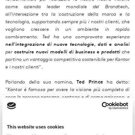
come azienda leader mondiale del Brandtech,
all'intersezione tra la costruzione della marca e la
tecnologia, supportando sempre più i nostri clienti, che
vogliono crescere in un ambiente in rapido
cambiamento. Ted ha una comprovata esperienza
nell'integrazione di nuove tecnologie, dati e analisi
per
costruire nuovi modelli di business e prodotti
che
portino un vantaggio competitivo sostenibile per Kantar
e i nostri clienti
".
Parlando della sua nomina,
Ted Prince
ha detto:
"
Kantar è famosa per avere la visione più completa di
cosa le persone pensano, sentono e di come agiscono, e
un portafoglio che è fondamentale per l’operativa dei
propri clienti. Sono entusiasta di poter giocare un ruolo
così cruciale nel definire la prossima generazione di
This website uses cookies
insight attraverso il supporto della tecnologia e nuove