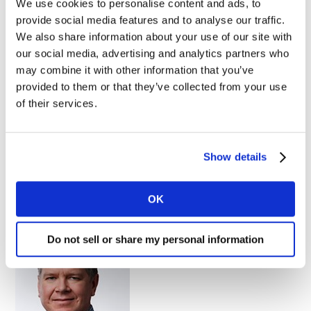
piattaforme per i clienti
".
We use cookies to personalise content and ads, to
provide social media features and to analyse our traffic.
Ted Prince Jr
. era presidente di Neustar Analytics
We also share information about your use of our site with
Solutions, dove ha guidato il più grande P&L
our social media, advertising and analytics partners who
may combine it with other information that you’ve
dell'azienda, consentendo ai clienti di promuovere
provided to them or that they’ve collected from your use
efficacemente i loro Brand e proteggere il loro business
of their services.
attraverso analisi e approfondimenti in tempo reale. In
quel ruolo ha supervisionato tutti gli aspetti
dell'attività, compreso lo sviluppo del prodotto, le
Show details
operazioni, lo sviluppo commerciale e il marketing del
prodotto.
OK
Do not sell or share my personal information