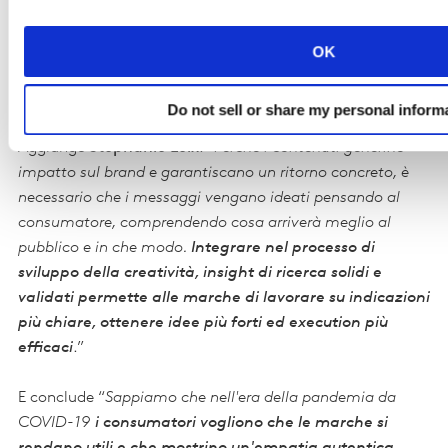
di un terzo (34%) delle pubblicità del 2019 era
intenzionalmente leggero o divertente, mentre nel 2000
OK
erano oltre la metà (54%) degli annunci valutati nell’anno
da Kantar”.
Do not sell or share my personal inform
Aggiunge
Stephanie Leix
: "
Perchè i contenuti generino
impatto sul brand e garantiscano un ritorno concreto, è
necessario che i messaggi vengano ideati pensando al
consumatore, comprendendo cosa arriverà meglio al
pubblico e in che modo.
Integrare nel processo di
sviluppo della creatività, insight di ricerca solidi e
validati permette alle marche di lavorare su indicazioni
più chiare, ottenere idee più forti ed execution più
efficaci
.”
E conclude “
Sappiamo che nell'era della pandemia da
COVID-19
i consumatori vogliono che le marche si