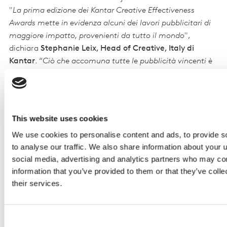
"
La prima edizione dei Kantar Creative Effectiveness
Awards mette in evidenza alcuni dei lavori pubblicitari di
maggiore impatto, provenienti da tutto il mondo
",
dichiara
Stephanie Leix, Head of Creative, Italy di
Kantar
. “
Ciò che accomuna tutte le pubblicità vincenti è
il carattere distintivo e la forza con cui il marchio è
integrato nello storytelling. Le comunicazioni vincenti –
quelle che sono state maggiormente apprezzate dai
consumatori, assumono varie forme e utilizzano diverse
This website uses cookies
tattiche creative per trasmettere il messaggio; questo
We use cookies to personalise content and ads, to provide s
dimostra che non esiste un approccio unico, che vada
to analyse our traffic. We also share information about your u
bene per tutti e che permetta di ottenere grandi creatività.
social media, advertising and analytics partners who may com
È interessante notare, tra l’altro, che molte delle pubblicità
information that you’ve provided to them or that they’ve coll
vincenti nei Creative Effectiveness Award di Kantar, sono
their services.
storie che commuovono o che sfruttano elementi
umoristici. Sono modalità in contrasto con la tendenza
del settore, che ultimamente è quella di utilizzare
l’umorismo sempre meno nelle comunicazioni ". Poco più