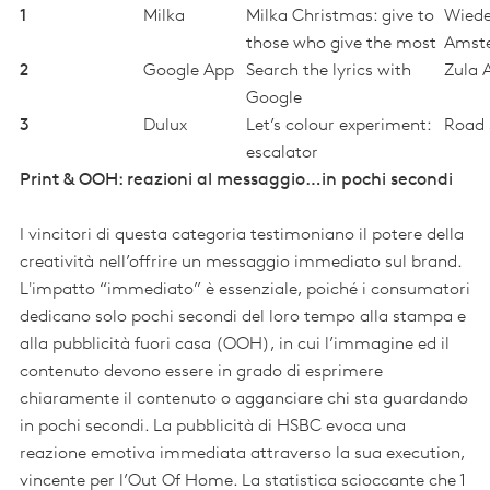
1
Milka
Milka Christmas: give to
Wiede
those who give the most
Amst
2
Google App
Search the lyrics with
Zula 
Google
3
Dulux
Let’s colour experiment:
Road 
escalator
Print & OOH: reazioni al messaggio…in pochi secondi
I vincitori di questa categoria testimoniano il potere della
creatività nell’offrire un messaggio immediato sul brand.
L'impatto “immediato” è essenziale, poiché i consumatori
dedicano solo pochi secondi del loro tempo alla stampa e
alla pubblicità fuori casa (OOH), in cui l’immagine ed il
contenuto devono essere in grado di esprimere
chiaramente il contenuto o agganciare chi sta guardando
in pochi secondi. La pubblicità di HSBC evoca una
reazione emotiva immediata attraverso la sua execution,
vincente per l’Out Of Home. La statistica scioccante che 1