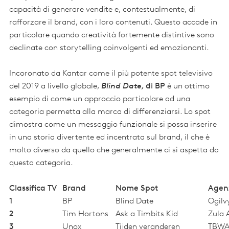
capacità di generare vendite e, contestualmente, di
rafforzare il brand, con i loro contenuti. Questo accade in
particolare quando creatività fortemente distintive sono
declinate con storytelling coinvolgenti ed emozionanti.
Incoronato da Kantar come il più potente spot televisivo
del 2019 a livello globale,
Blind Date,
di BP
è un ottimo
esempio di come un approccio particolare ad una
categoria permetta alla marca di differenziarsi. Lo spot
dimostra come un messaggio funzionale si possa inserire
in una storia divertente ed incentrata sul brand, il che è
molto diverso da quello che generalmente ci si aspetta da
questa categoria.
Classifica TV
Brand
Nome Spot
Agen
1
BP
Blind Date
Ogilv
2
Tim Hortons
Ask a Timbits Kid
Zula 
3
Unox
Tijden veranderen
TBW