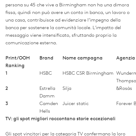
persona su 45 che vive a Birmingham non ha una dimora
fissa, quindi non può avere un conto in banca, un lavoro o
una casa, contribuisce ad evidenziare l’impegno della
banca per sostenere la comunità locale. L'impatto del
messaggio viene intensificato, sfruttando proprio la
comunicazione esterna.
Print/OOH
Brand
Nome campagna
Agenzia
Ranking
1
HSBC
HSBC CSR Birmingham
Wunder
Thomps
2
Estrella
Silja
&Rosàs
Damm
3
Camden
Juicer static
Forever 
Hells
TV: gli spot migliori raccontano storie eccezionali
Gli spot vincitori per la categoria TV confermano la loro