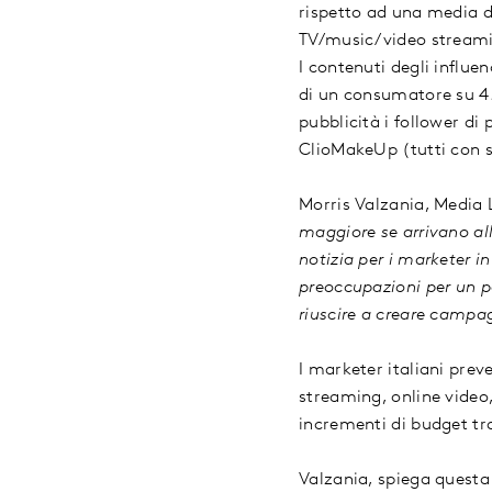
rispetto ad una media de
TV/music/video streamin
I contenuti degli influe
di un consumatore su 4.
pubblicità i follower d
ClioMakeUp (tutti con 
Morris Valzania, Media
maggiore se arrivano all
notizia per i marketer i
preoccupazioni per un p
riuscire a creare campag
I marketer italiani prev
streaming, online video
incrementi di budget t
Valzania, spiega questa