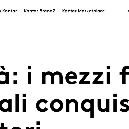
in Kantar
Kantar BrandZ
Kantar Marketplace
: i mezzi f
ali conqui