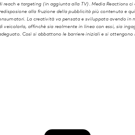
di reach e targeting (in aggiunta alla TV). Media Reactions ci 
edisposione alla fruzione della pubblicità più contenuta e qu
onsumatori. La creatività va pensata e sviluppata avendo in m
 di veicolarla, affinchè sia realmente in linea con essi, sia in
adeguato. Così si abbattono le barriere iniziali e si ottengono i 