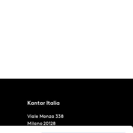
Kantar Italia
Viale Monza 338
Milano
20128
T
+39 02 54072438