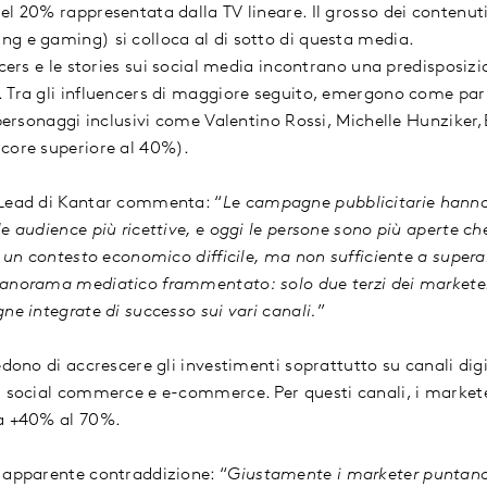
l 20% rappresentata dalla TV lineare. Il grosso dei contenuti
g e gaming) si colloca al di sotto di questa media.
ncers e le stories sui social media incontrano una predisposiz
 Tra gli influencers di maggiore seguito, emergono come par
i personaggi inclusivi come Valentino Rossi, Michelle Hunzike
score superiore al 40%).
 Lead di Kantar commenta: “
Le campagne pubblicitarie hanno
e audience più ricettive, e oggi le persone sono più aperte c
n un contesto economico difficile, ma non sufficiente a superar
anorama mediatico frammentato: solo due terzi dei marketer 
ne integrate di successo sui vari canali.
”
edono di accrescere gli investimenti soprattutto su canali dig
, social commerce e e-commerce. Per questi canali, i marke
ra +40% al 70%.
 apparente contraddizione: “
Giustamente i marketer puntano 