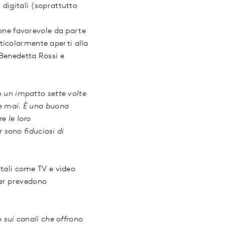
 digitali (soprattutto
ione favorevole da parte
ticolarmente aperti alla
r,Benedetta Rossi e
 un impatto sette volte
he mai. È una buona
e le loro
sono fiduciosi di
itali come TV e video
ter prevedono
sui canali che offrono