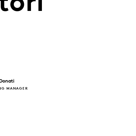
ori
Donati
NG MANAGER