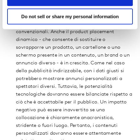
programmi delle reti televisive statunitensi
prevede una qualche forma di product placement,
Do not sell or share my personal information
rivolgendosi a quegli spettatori difficilmente
raggiungibili attraverso forme pubblicitarie
convenzionali. Anche il product placement
dinamico - che consente di sostituire o
sovrapporre un prodotto, un cartellone o uno
schermo presente in un contenuto, un brand o un
annuncio diverso - è in crescita. Come nel caso
della pubblicità indirizzabile, con i dati giusti si
potrebbero mostrare annunci personalizzati a
spettatori diversi. Tuttavia, le potenzialità
tecnologiche dovranno essere bilanciate rispetto a
ciò che è accettabile per il pubblico. Un impatto
negativo può essere inavvertito se una
collocazione è chiaramente anacronistica,
stridente o fuori luogo. Pertanto, i contenuti
personalizzati dovranno essere attentamente