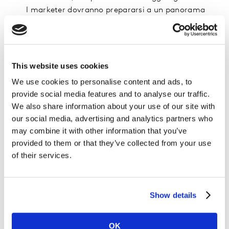
I marketer dovranno prepararsi a un panorama
post-cookie sperimentando sistemi di targeting
basati su proxy e pubblicità contestuale. Il
targeting all'interno di ecosistemi chiusi, in cui
sono disponibili dati consensuali di prima parte,
This website uses cookies
sarà ancora possibile, ma un targeting cross
We use cookies to personalise content and ads, to
piattaforma non matcha con le barriere legate alla
provide social media features and to analyse our traffic.
privacy dei consumatori. Nei prossimi anni si
We also share information about your use of our site with
assisterà a miglioramenti incrementali, ma
our social media, advertising and analytics partners who
potrebbero dover essere rivalutati sia l'ecosistema
may combine it with other information that you’ve
iper-targettizzato che internet prometteva un
provided to them or that they’ve collected from your use
tempo – ora sempre più impraticabile - sia le
of their services.
ipotesi iniziali sulla granularità del targeting al di
fuori degli ecosistemi chiusi.
Il "posizionamento dinamico dei prodotti" sta per
Show details
cominciare - Secondo il rapporto
Future Viewing
Experience 2022
di Kantar, quasi il 75% di tutti i
OK