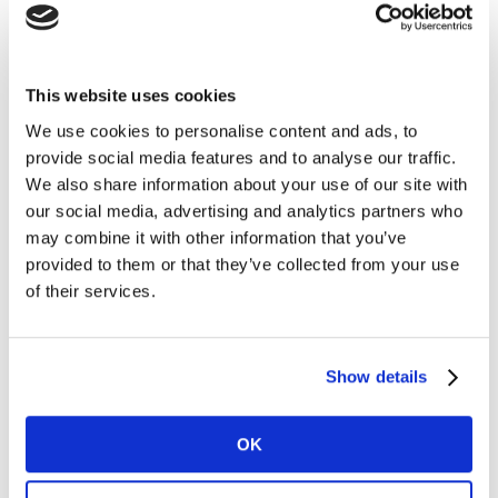
senza cookie e senza data fusion, grazie a una
metodologia single-source avanzata, già validata su
oltre 100 miliardi di esposizioni e utilizzata da più di
This website uses cookies
500 brand internazionali (tra cui Unilever, Heineken,
Uber, Amazon, Netflix).
We use cookies to personalise content and ads, to
provide social media features and to analyse our traffic.
Ottimizzare in tempo reale: nasce la nuova media
We also share information about your use of our site with
revolution
our social media, advertising and analytics partners who
may combine it with other information that you’ve
provided to them or that they’ve collected from your use
THX. permette di passare dal semplice planning
of their services.
all’ottimizzazione continua, collegando l’esposizione
reale ai principali indicatori di marca e
comportamento.
Grazie alla precisione dei dati e alla copertura
Show details
realmente rappresentativa, i brand possono
finalmente:
OK
monitorare l’esposizione reale delle proprie