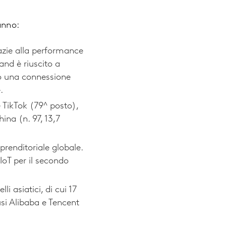
anno:
azie alla performance
and è riuscito a
to una connessione
.
 TikTok (79^ posto),
ina (n. 97, 13,7
renditoriale globale.
 IoT per il secondo
li asiatici, di cui 17
usi Alibaba e Tencent