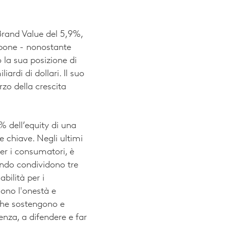
 Brand Value del 5,9%,
ppone - nonostante
la sua posizione di
rdi di dollari. Il suo
rzo della crescita
 dell’equity di una
e chiave. Negli ultimi
per i consumatori, è
ondo condividono tre
bilità per i
ono l'onestà e
d che sostengono e
za, a difendere e far