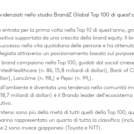
 evidenziati nello studio BrandZ Global Top 100 di quest'
entrata per la prima volta nella Top 10 di quest'anno, gr
ositiva supportata da una crescita della brand equity. Il br
 successo nella vita quotidiana delle persone e ha ottenu
ilegiata attraverso un posizionamento basato sul purpose
 brand compaiono nella Top 100, guidati dal social cinese
itedHealthcare (n. 86, 15,8 miliardi di dollari), Bank of Ch
ollari), Lancôme (n. 98,) e Pepsi (n. 99,).
 all’ambiente è diventata una tendenza nella comunità imp
 18,7 miliardi di dollari) è il Brando leader dell'ecosistema
tivo.
itensi sono più della metà di tutti quelli della Top 100, quel
hanno rappresentato un quarto di tutta la classifica (incl
) e 2 sono invece giapponesi (Toyota e NTT).