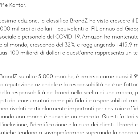
P e Kantar.
cesima edizione, la classifica BrandZ ha visto crescere il
00 miliardi di dollari - equivalenti al PIL annuo del Gia
sociale e personale del COVID-19. Amazon ha mantenuto 
re al mondo, crescendo del 32% e raggiungendo i 415,9 milia
uasi 100 miliardi di dollari e quest'anno rappresenta un te
 BrandZ su oltre 5.000 marche, è emerso come quasi il 9%
a reputazione aziendale e la responsabilità ne è un fattor
della responsabilità del brand nella scelta di una marca, 
epiti dai consumatori come più fidati e responsabili al m
 sono rivelati particolarmente importanti per costruire affida
ando una marca è nuova in un mercato. Questi fattori s
e l'inclusione, l'identificazione e la cura dei clienti. I bran
atiche tendono a sovraperformare superando la concorren