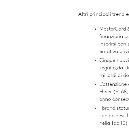
Altri principali trend
MasterCard è 
finanziaria p
inserirsi con
emotiva priv
Cinque nuovi
seguito,da Un
miliardi di d
L’attenzione
Haier (n. 68,
anno consecu
I brand statun
sono cinesi, 
nella Top 10