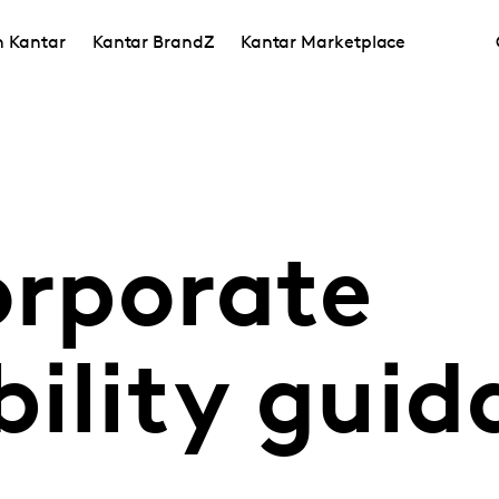
in Kantar
Kantar BrandZ
Kantar Marketplace
orporate
ility guid