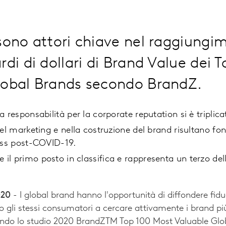
sono attori chiave nel raggiungi
rdi di dollari di Brand Value dei 
lobal Brands secondo BrandZ.
 responsabilità per la corporate reputation si è triplica
nel marketing e nella costruzione del brand risultano fo
ess post-COVID-19.
l primo posto in classifica e rappresenta un terzo della
020
- I global brand hanno l'opportunità di diffondere fidu
li stessi consumatori a cercare attivamente i brand più 
econdo lo studio 2020 BrandZTM Top 100 Most Valuable Gl