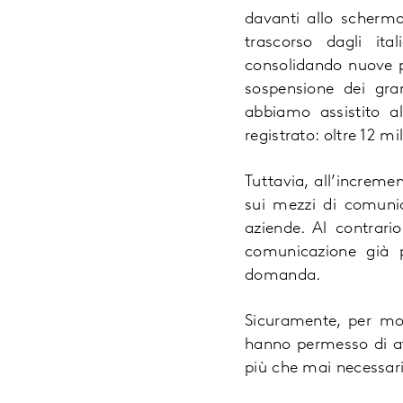
davanti allo schermo.
trascorso dagli it
consolidando nuove p
sospensione dei gra
abbiamo assistito a
registrato: oltre 12 m
Tuttavia, all’increm
sui mezzi di comunic
aziende. Al contrari
comunicazione già pr
domanda.
Sicuramente, per mol
hanno permesso di af
più che mai necessar