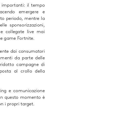
ù importanti: il tempo
 facendo emergere e
to periodo, mentre la
le sponsorizzazioni,
e collegate live mai
ine game Fortnite.
mente dai consumatori
imenti da parte delle
o ridotto campagne di
posta al crollo della
eting e comunicazione
, in questo momento è
n i propri target.