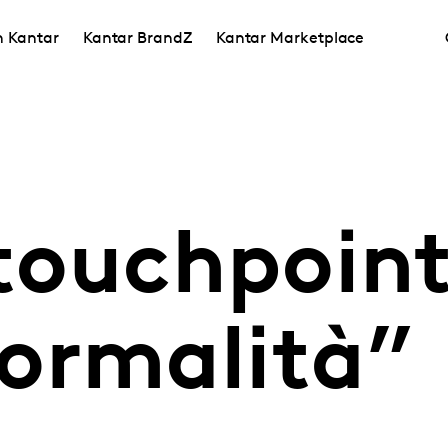
in Kantar
Kantar BrandZ
Kantar Marketplace
 touchpoint
ormalità”