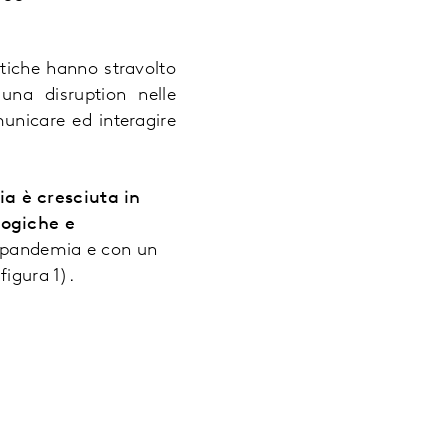
stiche hanno stravolto
una disruption nelle
unicare ed interagire
a è cresciuta in
logiche e
-pandemia e con un
figura 1).