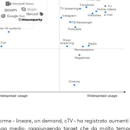
forme – lineare, on demand, cTV – ha registrato aumenti s
mpo medio, raggiungendo target che da molto tempo e