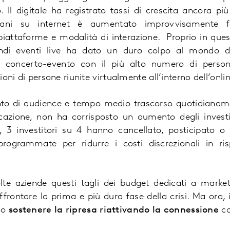
 Il digitale ha registrato tassi di crescita ancora pi
aliani su internet è aumentato improvvisamente
iattaforme e modalità di interazione. Proprio in ques
ndi eventi live ha dato un duro colpo al mondo del
l concerto-evento con il più alto numero di person
ilioni di persone riunite virtualmente all’interno dell’onl
ento di audience e tempo medio trascorso quotidiana
azione, non ha corrisposto un aumento degli invest
o, 3 investitori su 4 hanno cancellato, posticipato 
ogrammate per ridurre i costi discrezionali in ris
te aziende questi tagli dei budget dedicati a mark
frontare la prima e più dura fase della crisi. Ma ora
io
sostenere la ripresa
riattivando la connessione
co