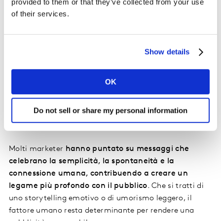
provided to them or that they’ve collected from your use
of their services.
Come anticipato, uno dei trend principali emersi
quest’anno è la riscoperta dell’autenticità. In un
periodo in cui l’AI domina la scena e la comunicazione
Show details
rischia di diventare sempre più impersonale, cresce il
bisogno di esperienze reali, emozioni vere e relazioni
OK
umane autentiche. I brand più efficaci sono quelli che
riescono a raccontarsi in modo empatico, entrando in
Do not sell or share my personal information
connessione con i sentimenti, i bisogni e le esperienze
quotidiane delle persone.
Molti marketer
hanno puntato su messaggi che
celebrano la semplicità, la spontaneità e la
connessione umana, contribuendo a creare un
legame più profondo con il pubblico
. Che si tratti di
uno storytelling emotivo o di umorismo leggero, il
fattore umano resta determinante per rendere una