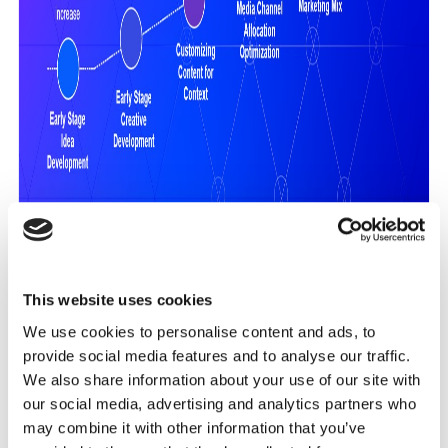
This website uses cookies
We use cookies to personalise content and ads, to
provide social media features and to analyse our traffic.
I trend del 2025
We also share information about your use of our site with
our social media, advertising and analytics partners who
Relatable Realities: relazioni autentiche in un mondo
may combine it with other information that you’ve
digitalizzato