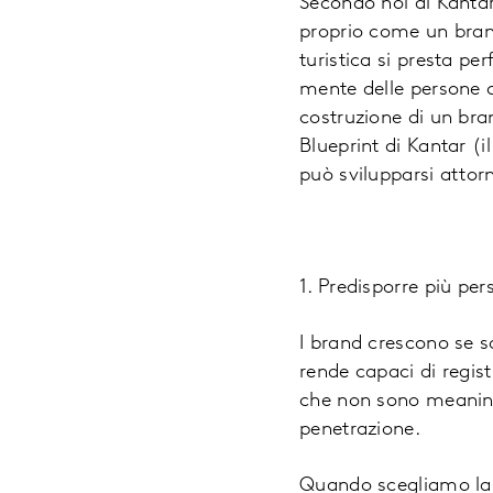
Secondo noi di Kantar,
proprio come un brand
turistica si presta pe
mente delle persone co
costruzione di un bra
Blueprint di Kantar (i
può svilupparsi attorn
1. Predisporre più per
I brand crescono se s
rende capaci di regist
che non sono meaningf
penetrazione.
Quando scegliamo la 