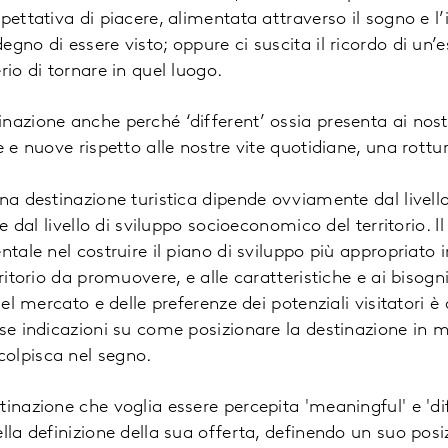
spettativa di piacere, alimentata attraverso il sogno e
gno di essere visto; oppure ci suscita il ricordo di un’
rio di tornare in quel luogo.
nazione anche perché ‘different’ ossia presenta ai nost
e e nuove rispetto alle nostre vite quotidiane, una rottu
una destinazione turistica dipende ovviamente dal livell
 e dal livello di sviluppo socioeconomico del territorio. 
ntale nel costruire il piano di sviluppo più appropriato i
rritorio da promuovere, e alle caratteristiche e ai bisogni
 del mercato e delle preferenze dei potenziali visitatori è
ose indicazioni su come posizionare la destinazione in 
olpisca nel segno.
tinazione che voglia essere percepita 'meaningful' e 'di
ella definizione della sua offerta, definendo un suo po