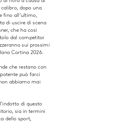
 al ritiro a causa di
 calibro, dopo una
e fino all’ultimo,
lta di uscire di scena
nner, che ha così
itolo dal competitor
izzeranno sui prossimi
Milano Cortina 2026.
gende che restano con
a potente può farci
e non abbiamo mai
l’indotto di questo
itorio, sia in termini
ca dello sport,