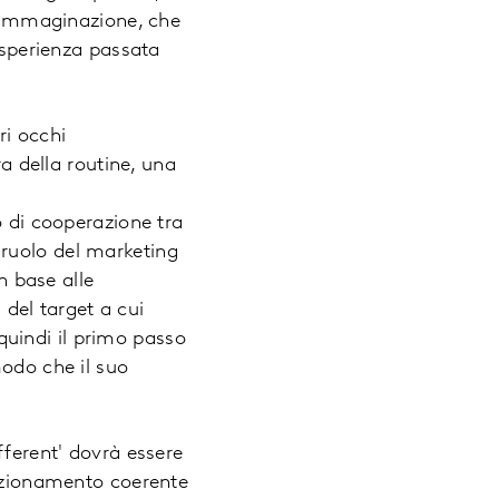
 l’immaginazione, che
esperienza passata
ri occhi
ra della routine, una
o di cooperazione tra
Il ruolo del marketing
n base alle
 del target a cui
 quindi il primo passo
modo che il suo
fferent' dovrà essere
sizionamento coerente