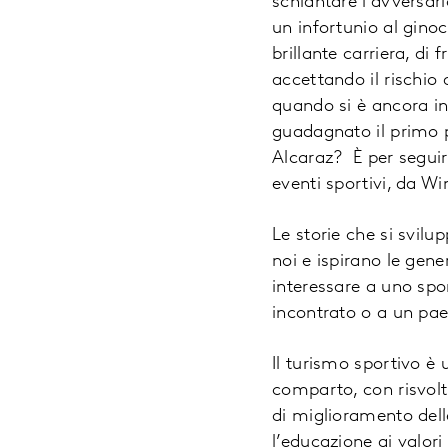
schiantare l’avversari
un infortunio al gin
brillante carriera, di 
accettando il rischio d
quando si è ancora in 
guadagnato il primo p
Alcaraz? È per seguir
eventi sportivi, da Wi
Le storie che si svil
noi e ispirano le gene
interessare a uno s
incontrato o a un pa
Il turismo sportivo è
comparto, con risvolti 
di miglioramento delle
l’educazione ai valori 