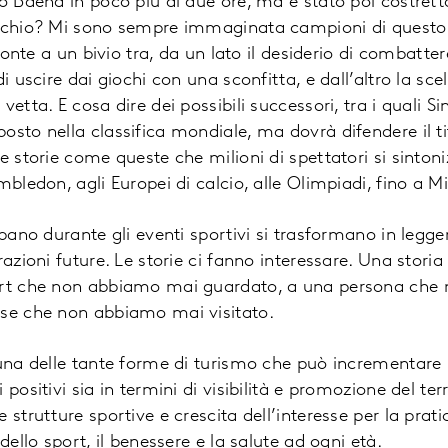
o Baena in poco più di due ore, ma è stato poi costretto
occhio? Mi sono sempre immaginata campioni di questo
fronte a un bivio tra, da un lato il desiderio di combatter
i uscire dai giochi con una sconfitta, e dall’altro la sce
vetta. E cosa dire dei possibili successori, tra i quali Si
osto nella classifica mondiale, ma dovrà difendere il t
e storie come queste che milioni di spettatori si sinton
mbledon, agli Europei di calcio, alle Olimpiadi, fino a 
uppano durante gli eventi sportivi si trasformano in leg
razioni future. Le storie ci fanno interessare. Una stori
port che non abbiamo mai guardato, a una persona ch
ese che non abbiamo mai visitato.
 una delle tante forme di turismo che può incrementare 
positivi sia in termini di visibilità e promozione del terr
 strutture sportive e crescita dell’interesse per la prati
dello sport, il benessere e la salute ad ogni età.