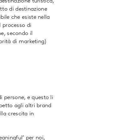
destinazione turistica,
tto di destinazione
bile che esiste nella
l processo di
he, secondo il
iorità di marketing)
 persone, e questo li
etto agli altri brand
la crescita in
ningful’ per noi,