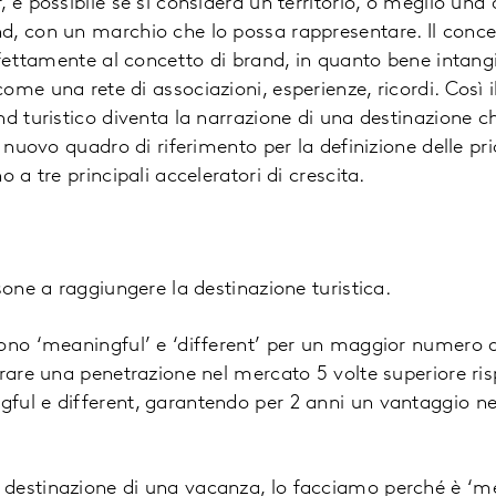
 è possibile se si considera un territorio, o meglio una 
, con un marchio che lo possa rappresentare. Il conce
rfettamente al concetto di brand, in quanto bene intangi
me una rete di associazioni, esperienze, ricordi. Così i
nd turistico diventa la narrazione di una destinazione c
l nuovo quadro di riferimento per la definizione delle pr
o a tre principali acceleratori di crescita.
sone a raggiungere la destinazione turistica.
ono ‘meaningful’ e ‘different’ per un maggior numero di
rare una penetrazione nel mercato 5 volte superiore risp
ul e different, garantendo per 2 anni un vantaggio nel
destinazione di una vacanza, lo facciamo perché è ‘mea