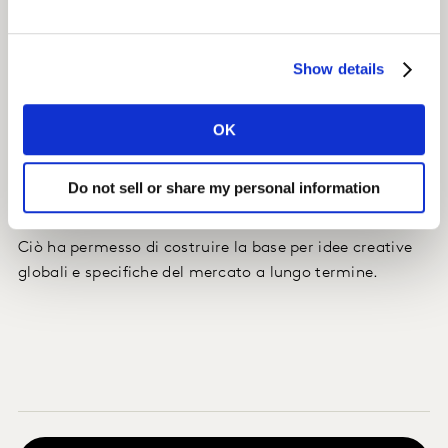
Impatto
Questo ha fornito al global marketing team e
Show details
all'agenzia un profilo completo del panorama globale
dei consumatori, compresi i drive e le barriere del
brand, una chiara direzione strategica per il
OK
posizionamento e la crescita, e raccomandazioni
tattiche per migliorare la visibilità e la rilevanza del
Do not sell or share my personal information
brand.
Ciò ha permesso di costruire la base per idee creative
globali e specifiche del mercato a lungo termine.