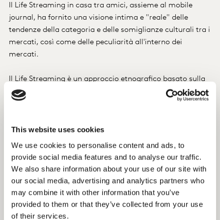
Il Life Streaming in casa tra amici, assieme al mobile
journal, ha fornito una visione intima e "reale" delle
tendenze della categoria e delle somiglianze culturali tra i
mercati, così come delle peculiarità all'interno dei
mercati.
Il Life Streaming è un approccio etnografico basato sulla
tecnologia che studia le persone nel loro contesto usando
l'osservazione o i video diari.
Insight
This website uses cookies
We use cookies to personalise content and ads, to
Questa approfondita comprensione delle percezioni e
provide social media features and to analyse our traffic.
dell'uso del brand ha gettato le basi per un nuovo
We also share information about your use of our site with
posizionamento e ha fornito una tabella di marcia per
our social media, advertising and analytics partners who
lo sviluppo di una strategia di portfolio più ampia per
may combine it with other information that you’ve
l'azienda.
provided to them or that they’ve collected from your use
of their services.