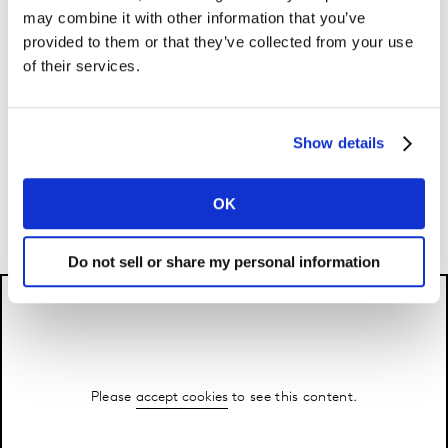
may combine it with other information that you’ve
per guidare le tue future scelte sugli investimenti
provided to them or that they’ve collected from your use
media.
of their services.
Raggiunge il tuo target
Grazie ad un modello che lavora a livello di singolo
Show details
individuo, puoi facilmente isolare il tuo pubblico di
riferimento e capire come raggiungerlo al meglio.
OK
Do not sell or share my personal information
Please
accept cookies
to see this content.