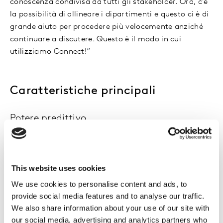
conoscenza condivisa da tutti gli stakeholder. Ora, c'è
la possibilità di allineare i dipartimenti e questo ci è di
grande aiuto per procedere più velocemente anziché
continuare a discutere. Questo è il modo in cui
utilizziamo Connect!
”
Caratteristiche principali
Potere predittivo
Basato sulle più recenti teorie di behavioural
economics, Connect è uno strumento validato che ti
aiuta a prevedere il comportamento dei consumatori.
This website uses cookies
We use cookies to personalise content and ads, to
Migliora il ROI
provide social media features and to analyse our traffic.
Scopri quali sono i touchpoint che offrono il maggiore
We also share information about your use of our site with
our social media, advertising and analytics partners who
ROI e il miglior impatto a lungo termine sulla marca,