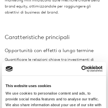
marketing mix influiscono sulle metriche chiave della
brand equity, ottimizzandole per raggiungere gli
obiettivi di business del brand.
Caratteristiche principali
Opportunità con effetti a lungo termine
Quantificare le relazioni chiave tra investimenti di
marketing e i KPI di brand, valutando le opportunità
per stimolare una maggiore domanda.
Giustificare il continuo investimento del
This website uses cookies
brand
We use cookies to personalise content and ads, to
provide social media features and to analyse our traffic.
Il nostro approccio si concentra sulle attività che
We also share information about your use of our site with