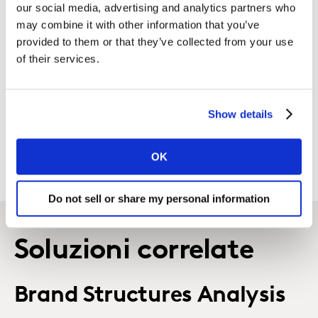
impattono il brand, valutando le diverse metriche e le
our social media, advertising and analytics partners who
vendite per supportare gli investimenti nel tempo del
may combine it with other information that you’ve
brand.
provided to them or that they’ve collected from your use
of their services.
Scalabile a livello globale
La nostra piattaforma di marketing ROI, Athena, è
Show details
altamente scalabile e fornisce risultati coerenti tra i
mercati e i brand.
OK
Do not sell or share my personal information
Soluzioni correlate
Brand Structures Analysis