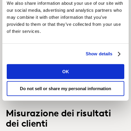
We also share information about your use of our site with
our social media, advertising and analytics partners who
SCOPRI DI PIÙ
may combine it with other information that you’ve
provided to them or that they’ve collected from your use
of their services.
Comprendere il Contesto
del Cliente
Show details
Unisce dati transazionali, comportamentali e
attitudinali per aiutarti a comprendere le
OK
motivazioni dei consumatori e diventare ancora più
meaningful.
Do not sell or share my personal information
SCOPRI DI PIÙ
Misurazione dei risultati
dei clienti