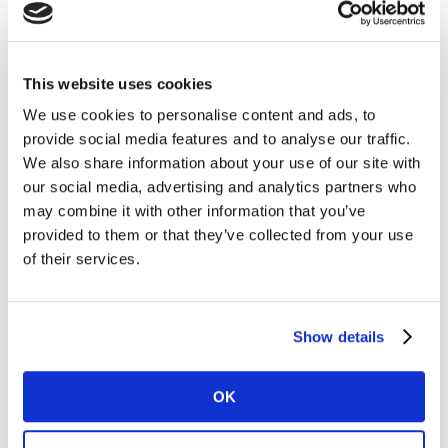
Soluzioni innovative
Scoprire le motivazioni nei momenti chiave del
processo decisionale attraverso interviste cognitive,
This website uses cookies
retail immersion, approcci etnografici e workshop di
We use cookies to personalise content and ads, to
attivazione.
provide social media features and to analyse our traffic.
We also share information about your use of our site with
Approccio olistico
our social media, advertising and analytics partners who
may combine it with other information that you’ve
Utilizziamo approcci qualitativi e quantitativi
provided to them or that they’ve collected from your use
combinandoli con altre fonti di dati per aiutarti a
of their services.
sostenere la crescita del brand e della categoria.
Insights interculturali
Show details
Grazie a una profonda conoscenza del
comportamento umano in oltre 80 mercati, ti
OK
aiutiamo a capire come influenzare le decisioni degli
shopper .