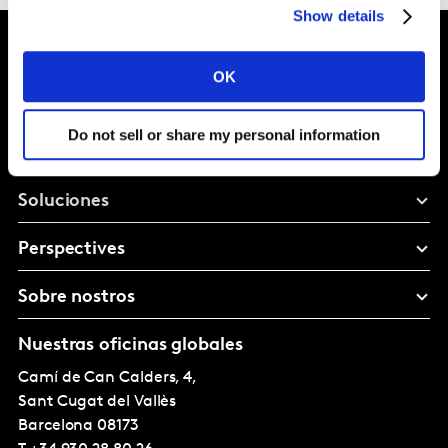
Show details
OK
Dale forma al
futuro de tu marca
Do not sell or share my personal information
Soluciones
Perspectives
Sobre nostros
Nuestras oficinas globales
Camí de Can Calders, 4,
Sant Cugat del Vallès
Barcelona
08173