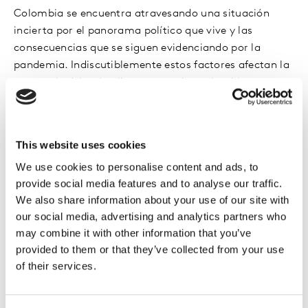
Colombia se encuentra atravesando una situación
incierta por el panorama político que vive y las
consecuencias que se siguen evidenciando por la
pandemia. Indiscutiblemente estos factores afectan la
economía del país y llevan a que los colombianos
tengan una percepción frente a la situación actual;
para algunos el escenario ha mejorado, para otros ha
empeorado y otros aseguran que sigue igual al año
This website uses cookies
inmediatamente anterior.
We use cookies to personalise content and ads, to
provide social media features and to analyse our traffic.
Sin embargo,
los colombianos se preocupan más por
We also share information about your use of our site with
el incremento de la inflación que por la situación
our social media, advertising and analytics partners who
económica por la que atraviersa el país.
may combine it with other information that you’ve
provided to them or that they’ve collected from your use
Completa tus datos y recibe en tu correo el paper
of their services.
completo.