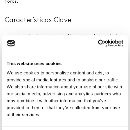
horas.
Características Clave
Tecnología de vanguardia para ofrecerte los
mejores insights
LINK+ utiliza enfoques de neurociencia junto con
medidas de comportamiento digital y encuestas para
This website uses cookies
una visión completa de las verdaderas reacciones del
We use cookies to personalise content and ads, to
sistema 1 ante tu contenido.
provide social media features and to analyse our traffic.
We also share information about your use of our site with
our social media, advertising and analytics partners who
Testa en todas las fases
may combine it with other information that you’ve
Disponible para cualquier etapa del proceso creativo,
provided to them or that they’ve collected from your use
puedes testar desde ideas. guiones y conceptos hasta
of their services.
storyboards o anuncios terminados en digital, TV,
impresión y exteriores, y configurar tu test para medir