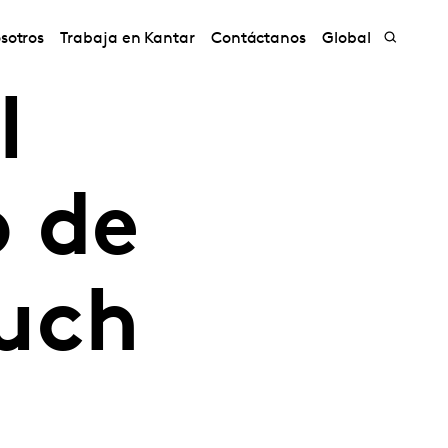
sotros
Trabaja en Kantar
Contáctanos
Global
l
o de
uch