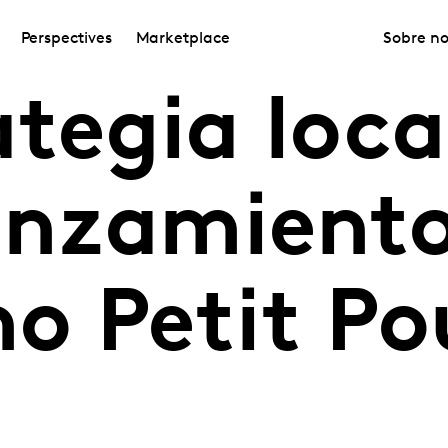
Perspectives
Marketplace
Sobre no
tegia loca
lanzamient
o Petit Po