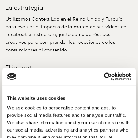
La estrategia
Utilizamos Context Lab en el Reino Unido y Turquía
para evaluar el impacto de la marca de sus vídeos en
Facebook e Instagram, junto con diagnósticos
creativos para comprender las reacciones de los
consumidores al contenido.
El insight
Como reflejo del éxito de la asociación con Captain
Marvel-Disney, los KPI mostraron una mejora en ambos
mercados, lo que resultó en incrementos significativos
This website uses cookies
en las métricas de marca y el conocimiento de las
We use cookies to personalise content and ads, to
iniciativas de las mujeres en Vodafone. Las redes
provide social media features and to analyse our traffic.
sociales en las que se difundieron las piezas creativas
We also share information about your use of our site with
(Facebook e Instagram) fueron una buena elección
our social media, advertising and analytics partners who
para que la campaña tenga el impacto deseado en el
may combine it with other information that you’ve