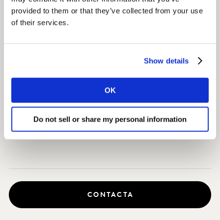
público objetivo.
provided to them or that they’ve collected from your use
of their services.
El resultado
Nuestro trabajo proporcionó a Vodafone una de las
Show details
primeras evidencias de que la asociación con Marvel y
la narrativa sobre el empoderamiento de las mujeres
no solo era bueno para los consumidores, sino también
OK
para el negocio. Ahora el cliente está utilizando
nuestras recomendaciones para planificar futuros
Do not sell or share my personal information
contenidos en el espacio digital.
CONTACTA