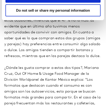
solíamos hacer con la pareja y amigos fuera de casa en
las reuniones que se tenían. Se vio que 53 % de los
Do not sell or share my personal information
mexicanos suele compartir sus alimentos/bebidas en
estas ocasiones, mientras que el 47 % no lo hizo. Es
evidente que en último año tuvimos menos
oportunidades de convivir con amigos. En cuanto a
saber qué es lo que compran estos dos grupos (amigos
y parejas) hay preferencias entre consumir algo salado
o dulce. Los amigos tienden a compartir botanas y
refrescos, mientras que en las parejas destaca lo dulce.
¿Dónde les gusta comprar a estos dos tipos?, Mariana
Cruz, Out Of Home & Usage Food Manager de la
División Worldpanel de Kantar México explica: “Los
formatos que destacan cuando el consumo es con
amigos son los autoservicios, esto porque se buscan
formatos más grandes para compartir. En el caso de la
pareja frecuentan más los restaurantes y cafeterías,