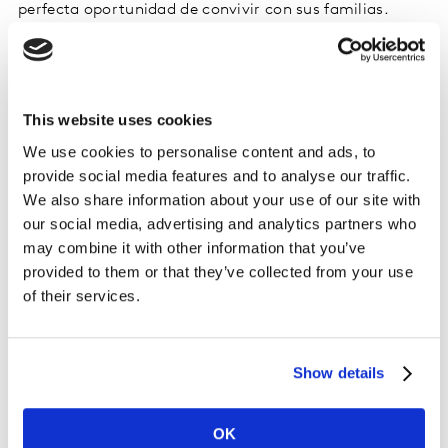
perfecta oportunidad de convivir con sus familias.
Mientras que amas de casa más jóvenes prefieren ver
películas desde la comodidad de su sillón”, explicó
Adrián Ávalos, Gerente de Estudios Especiales de la
División Worldpanel de Kantar México.
This website uses cookies
We use cookies to personalise content and ads, to
Pasando a los regalos más tradicionales de la fecha nos
provide social media features and to analyse our traffic.
encontramos con tres, los siempre confiables
We also share information about your use of our site with
chocolates, 23 % de los hogares menciona que este
our social media, advertising and analytics partners who
postre será parte de la celebración. Dulces y golosinas
may combine it with other information that you’ve
serán la opción para 18 % de las familias, mientras que
provided to them or that they’ve collected from your use
16 % obsequiará flores para ese día. Tarjetas de regalo
of their services.
las utilizará el 7 % y un 4 % considerará salir a cenar,
comer o desayunar a un restaurante. Sin embargo, un
34 % declaró que este día será como cualquier otro
Show details
pues no celebrarán este 14 de febrero.
OK
Haciendo una reflexión, echemos un vistazo de qué