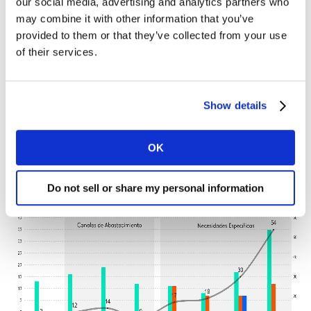
our social media, advertising and analytics partners who
Influenciado por nuevas ocasiones de compras y más
may combine it with other information that you’ve
categorías compradas, el ticket de las compras diarias
provided to them or that they’ve collected from your use
subió 10%. Con esto, Tiendas especializadas,
of their services.
Farmacias, Conveniencias y el Online atraen a
consumidores de los canales Tradicionales. Esto porque
el shopper no invierte gran parte de su presupuesto en
Show details
estos puntos de venta, por lo tanto no se priva tanto
por la subida de precios.
OK
Do not sell or share my personal information