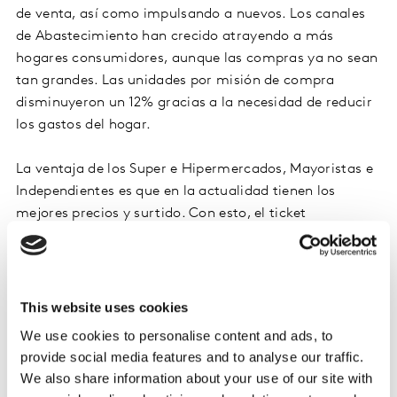
de venta, así como impulsando a nuevos. Los canales
de Abastecimiento han crecido atrayendo a más
hogares consumidores, aunque las compras ya no sean
tan grandes. Las unidades por misión de compra
disminuyeron un 12% gracias a la necesidad de reducir
los gastos del hogar.
La ventaja de los Super e Hipermercados, Mayoristas e
Independientes es que en la actualidad tienen los
mejores precios y surtido. Con esto, el ticket
permanece el mismo, pero hay que considerar que la
inflación conlleva a una pérdida real de 3%.
Por otro lado, misiones menores ganan relevancia. Por
This website uses cookies
eso, los canales de Necesidades Específicas se están
We use cookies to personalise content and ads, to
desarrollando tanto a través de más compradores
provide social media features and to analyse our traffic.
como de mayores gastos.
We also share information about your use of our site with