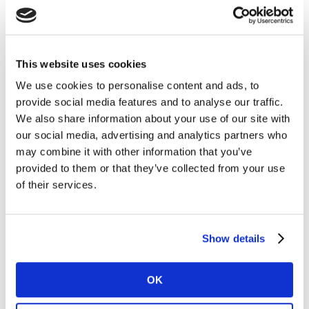
#1 Por primera vez, la inclinación hacia la
sostenibilidad en la región sufre, como lo
This website uses cookies
hace en todo el mundo
We use cookies to personalise content and ads, to
Los consumidores más responsables, que actúan para
provide social media features and to analyse our traffic.
evitar el desperdicio, se reducen del 16% al 14% en
We also share information about your use of our site with
Latam; en el mundo la diferencia es aún mayor, del
our social media, advertising and analytics partners who
may combine it with other information that you’ve
22% al 18% entre este año y 2021.
provided to them or that they’ve collected from your use
of their services.
Un dato importante es que estos consumidores
representan un gran gasto para las industrias y cuando
su comportamiento cambia, es necesario entender la
Show details
mejor manera de ofrecerles valor.
Podemos ayudarlo a comprender dónde se encuentra
OK
su público objetivo en el recorrido del compromiso
ecológico y cuánto está gastando.