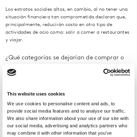
Los estratos sociales altos, en cambio, al no tener una
situación financiera tan comprometida declaran que,
principalmente, reducirán costo en otro tipo de
actividades de ocio como: salir a comer a restaurantes
y viajar.
¿Qué categorías se dejarían de comprar o
reducirían su consumo?
Debido al alza de precio que han tenido las categorías,
y si esto continúa, se identificó que existe una
tendencia transversal a todos los NSE y en las 5
This website uses cookies
principales ciudades del país (Bogotá, Medellín,
We use cookies to personalise content and ads, to
Barranquilla, Cali y Bucaramanga).
provide social media features and to analyse our traffic.
We also share information about your use of our site with
El 66% de los hogares declararon que van a disminuir
our social media, advertising and analytics partners who
consumo o dejar de comprar: salados, bebidas
may combine it with other information that you’ve