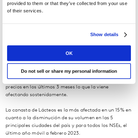
alcohólicas para el consumo en el hogar – por ejemplo,
provided to them or that they’ve collected from your use
cervezas, gaseosas, jugos en caja, maltas, igual que
of their services.
bebidas lácteas – como kumis y yogurt. En algunas de
estas categorías ya se evidencia una disminución en el
grado de consumo en los distintos perfiles del
Show details
consumidor.
OK
Una de las más afectadas es la categoría de Snacks, en
la que se observa una relevante baja, tanto en su
Do not sell or share my personal information
volumen como en su facturación, en los últimos 6
meses. La categoría ha sufrido un alto incremento de
precios en los últimos 3 meses lo que la viene
afectando sostenidamente.
La canasta de Lácteos es la más afectada en un 15% en
cuanto a la disminución de su volumen en las 5
principales ciudades del país y para todos los NSEs, el
último año móvil a febrero 2023.