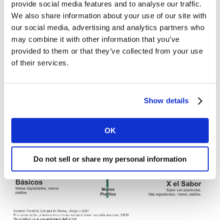
provide social media features and to analyse our traffic.
registro de todas las ocasiones de consumo de
We also share information about your use of our site with
Alimentos y Bebidas, corrimos una segmentación de
our social media, advertising and analytics partners who
hogares cruzando la cantidad de platillos, por los
may combine it with other information that you’ve
ingredientes empleados, con lo cual creamos cuatro
provided to them or that they’ve collected from your use
grupos:
of their services.
Show details
OK
Do not sell or share my personal information