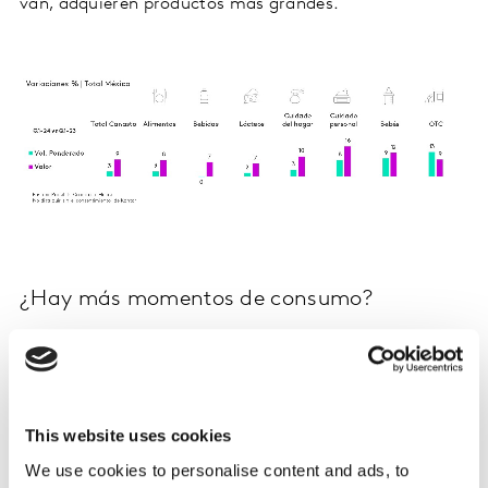
van, adquieren productos más grandes.
¿Hay más momentos de consumo?
Ante la estabilidad de corto plazo, pero incertidumbre
que nos traerá la transición, impera la necesidad de
desarrollar oportunidades, una vía de crecimiento es
buscar nuevos momentos de consumo.
This website uses cookies
We use cookies to personalise content and ads, to
A través de nuestro panel Usage, el cual tiene el