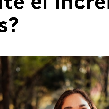
nte el incr
s?