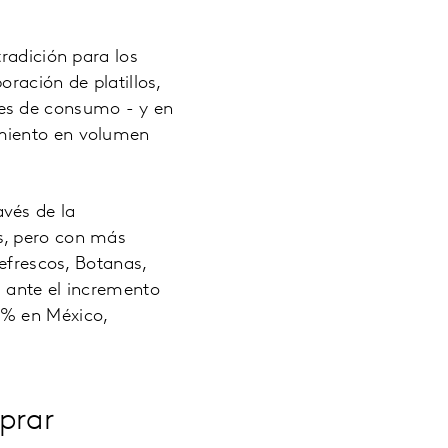
radición para los
ración de platillos,
nes de consumo - y en
imiento en volumen
vés de la
s, pero con más
Refrescos, Botanas,
 ante el incremento
0% en México,
prar