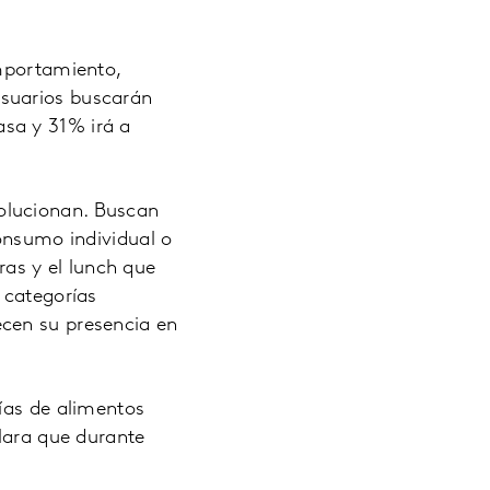
omportamiento,
usuarios buscarán
sa y 31% irá a
olucionan. Buscan
consumo individual o
as y el lunch que
 categorías
ecen su presencia en
ías de alimentos
clara que durante