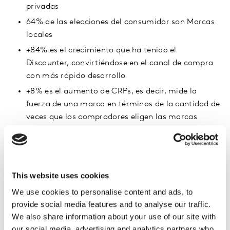
privadas
64% de las elecciones del consumidor son Marcas
locales
+84% es el crecimiento que ha tenido el
Discounter, convirtiéndose en el canal de compra
con más rápido desarrollo
+8% es el aumento de CRPs, es decir, mide la
fuerza de una marca en términos de la cantidad de
veces que los compradores eligen las marcas
¿Cuáles son los drivers de crecimiento
de las marcas?
This website uses cookies
El crecimiento por penetración sigue siendo el más
We use cookies to personalise content and ads, to
importante, ya que es el impulsor del 65% de las
provide social media features and to analyse our traffic.
marcas ganadoras, es decir, hay más hogares que las
We also share information about your use of our site with
compran.
our social media, advertising and analytics partners who