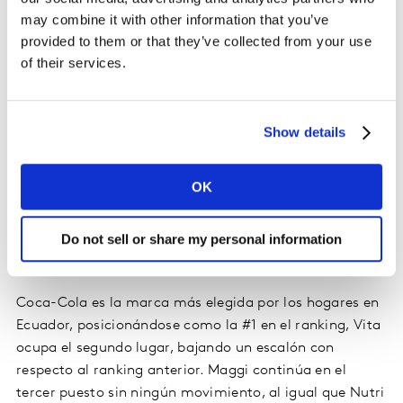
may combine it with other information that you’ve
En este sentido, para conseguir el crecimiento de las
provided to them or that they’ve collected from your use
marcas es importante enfocarse en tres puntos. El
of their services.
primero es identificar la variable a accionar, es decir, si
necesita crecer por penetración y frecuencia o
enfocarse a una de estas dos. El segundo es entender
Show details
las tendencias del consumidor y el tercero es
aprovechar la omnicanalidad para crecer.
OK
Top 10 de Marcas Más Elegidas en
Do not sell or share my personal information
Ecuador
Coca-Cola es la marca más elegida por los hogares en
Ecuador, posicionándose como la #1 en el ranking, Vita
ocupa el segundo lugar, bajando un escalón con
respecto al ranking anterior. Maggi continúa en el
tercer puesto sin ningún movimiento, al igual que Nutri