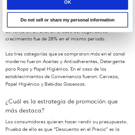
Los canales de compra ganadores para adquirir algún
OK
producto en la temporada de ofertas de verano son los
Autoservicios y Conveniencia. Los primeros pasaron de
Do not sell or share my personal information
65% a 69% del gasto total compartido entre los puntos
de venta en un año. En el caso del segundo, su
crecimiento fue de 28% en el mismo periodo.
Las tres categorías que se compraron más en el canal
moderno fueron Aceites y Antiadherentes, Detergente
para Ropa y Papel Higiénico. En el caso de los
establecimientos de Conveniencia fueron: Cerveza,
Papel Higiénico y Bebidas Gaseosas.
¿Cuál es la estrategia de promoción que
más destaca?
Los consumidores quieren hacer rendir su presupuesto.
Prueba de ello es que “Descuento en el Precio” es la