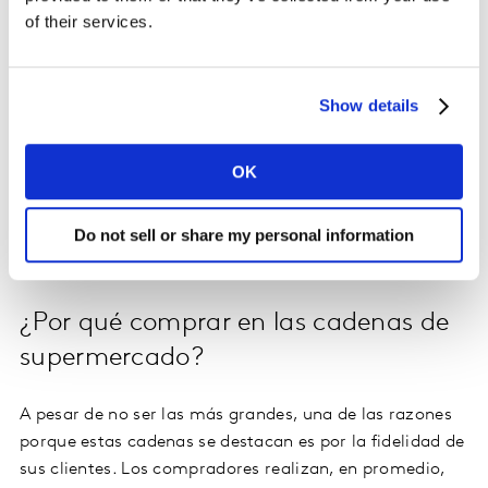
of their services.
Llegando a la región Caribe,
Megatiendas
, en
Barranquilla, uno de cada tres barranquilleros realiza
su mercado allí. Una cadena que también creció en
Show details
puntos de penetración el último año.
OK
Y, por último,
Mercacentro
(Centro del país) cuenta con
88 puntos de penetración, siendo una cadena muy
destacada al llegar a nueve de cada 10 hogares
Do not sell or share my personal information
compradores en su región de influencia.
¿Por qué comprar en las cadenas de
supermercado?
A pesar de no ser las más grandes, una de las razones
porque estas cadenas se destacan es por la fidelidad de
sus clientes. Los compradores realizan, en promedio,