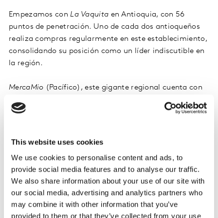
Empezamos con
La Vaquita
en Antioquia, con 56
puntos de penetración. Uno de cada dos antioqueños
realiza compras regularmente en este establecimiento,
consolidando su posición como un líder indiscutible en
la región.
MercaMio
(Pacífico), este gigante regional cuenta con
73 puntos de penetración, con un crecimiento
importante en el número de hogares compradores del
canal. Actualmente, tres de cada cuatro hogares en el
Pacífico confían en este punto de venta para hacer
This website uses cookies
compras.
We use cookies to personalise content and ads, to
provide social media features and to analyse our traffic.
Sigue
Zapatoca
(Bogotá), que ha alcanzado 46 puntos
We also share information about your use of our site with
de penetración, con un crecimiento de casi 10 puntos
our social media, advertising and analytics partners who
frente al 2023, fortaleciendo su presencia en la capital
may combine it with other information that you’ve
del país.
provided to them or that they’ve collected from your use