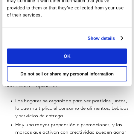
may combine it with other information that you’ve
justo en los momentos de mayor consumo en los
provided to them or that they’ve collected from your use
hogares mexicanos. Esto representa una ventana
of their services.
estratégica para conectar con audiencias en tiempo
real, influir en decisiones de compra y generar afinidad.
Show details
¿Qué cambia en el consumo durante
el campeonato mundial de
OK
selecciones?
Do not sell or share my personal information
Los datos históricos y prospectivos muestran que
durante el campeonato:
Los hogares se organizan para ver partidos juntos,
lo que multiplica el consumo de alimentos, bebidas
y servicios de entrega.
Hay una mayor propensión a promociones, y las
marcas que activan con creatividad pueden ganar