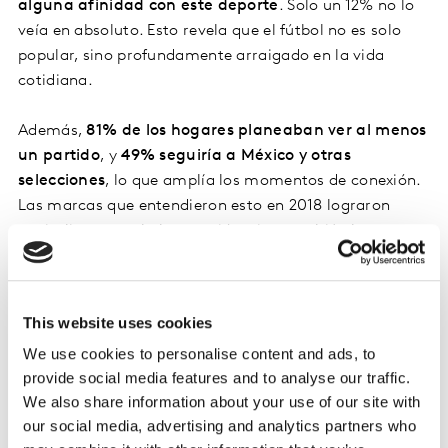
alguna afinidad con este deporte
. Solo un 12% no lo
veía en absoluto. Esto revela que el fútbol no es solo
popular, sino profundamente arraigado en la vida
cotidiana.
Además,
81% de los hogares planeaban ver al menos
un partido
, y
49% seguiría a México y otras
selecciones
, lo que amplía los momentos de conexión.
Las marcas que entendieron esto en 2018 lograron
capitalizar no solo la atención, sino también la
emoción.
El torneo de fútbol de 2026: más
This website uses cookies
partidos, más oportunidades
We use cookies to personalise content and ads, to
provide social media features and to analyse our traffic.
We also share information about your use of our site with
Será el más largo de la historia:
más de 104 partidos
our social media, advertising and analytics partners who
en 39 días
, con horarios entre
1:00 p.m. y 7:00 p.m.
,