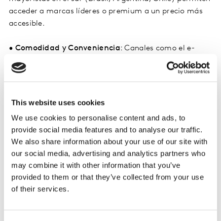
acceder a marcas líderes o premium a un precio más
accesible.
•
Comodidad y Conveniencia
: Canales como el e-
commerce, aunque no siempre los más económicos,
crecen por la comodidad y conveniencia que ofrecen,
especialmente cuando la frecuencia de compra general
disminuye y el tiempo del consumidor se vuelve
This website uses cookies
valioso.
We use cookies to personalise content and ads, to
provide social media features and to analyse our traffic.
•
Canal Tradicional Impactado
: El canal tradicional
We also share information about your use of our site with
está perdiendo espacio y visitas, en parte debido a que
our social media, advertising and analytics partners who
los hogares "bajo presión" buscan otras opciones,
may combine it with other information that you’ve
especialmente formatos de precio.
provided to them or that they’ve collected from your use
of their services.
Las marcas mainstream son las que más retos
enfrentan
, ya que se encuentran "en la mitad de los