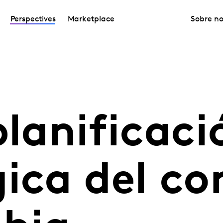
Perspectives
Marketplace
Sobre no
planificaci
gica del c