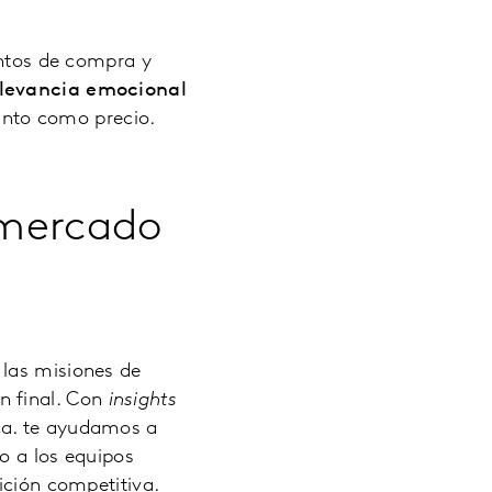
entos de compra y
elevancia emocional
anto como precio.
l mercado
 las misiones de
n final. Con
insights
ca. te ayudamos a
o a los equipos
ición competitiva.