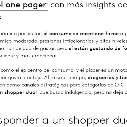
l one pager
con más insights d
o
námica particular:
el consumo se mantiene firme
a p
ico moderado, presiones inflacionarias y altos nivele
 no han dejado de gastar, pero
sí están gastando de f
sciente y más emocional.
 como el epicentro del consumo, y el placer es un moto
or gusto o antojo. Al mismo tiempo,
droguerías y ti
n como canales estratégicos para categorías de OTC, 
n shopper dual
: que busca indulgencia, pero no deja d
responder a un shopper du