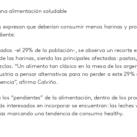
una alimentación saludable
s expresan que deberían consumir menos harinas y pr
iente.
ados -el 29% de la población-, se observa un recorte 
de las harinas, siendo las principales afectadas: pastas
las. “Un alimento tan clásico en la mesa de los arge
ndustria a pensar alternativas para no perder a este 29%
encia”, afirma Calviño.
a los “pendientes” de la alimentación, dentro de los pr
s interesados en incorporar se encuentran: las leches v
llas marcando una tendencia de consumo healthy.