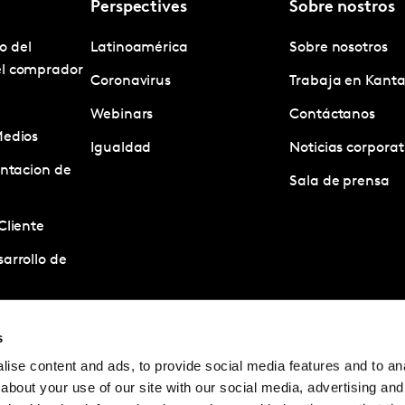
Perspectives
Sobre nostros
o del
Latinoamérica
Sobre nosotros
el comprador
Coronavirus
Trabaja en Kanta
Webinars
Contáctanos
Medios
Igualdad
Noticias corporat
entacion de
Sala de prensa
Cliente
arrollo de
estigacion
s
ise content and ads, to provide social media features and to anal
acion de
about your use of our site with our social media, advertising and