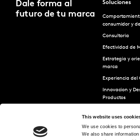
Dale forma al
Soluciones
futuro de tu marca
Comportamient
consumidor y d
Consultoria
Efectividad de 
Estrategia y ori
marca
Experiencia del 
Innovacion y Des
Productos
Servicios de Inv
This website uses cookie
Sostenibilidad
We use cookies to personal
Tests y Optimiz
We also share information 