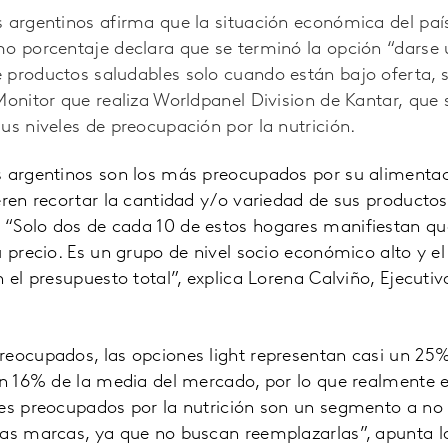
s argentinos afirma que la situación económica del paí
o porcentaje declara que se terminó la opción “darse 
 productos saludables solo cuando están bajo oferta, 
Monitor que realiza Worldpanel Division de Kantar, que
us niveles de preocupación por la nutrición.
s argentinos son los más preocupados por su alimentac
eren recortar la cantidad y/o variedad de sus producto
“Solo dos de cada 10 de estos hogares manifiestan q
u precio. Es un grupo de nivel socio económico alto y e
 el presupuesto total”, explica Lorena Calviño, Ejecutiv
reocupados, las opciones light representan casi un 25
 un 16% de la media del mercado, por lo que realmente
res preocupados por la nutrición son un segmento a no 
ras marcas, ya que no buscan reemplazarlas”, apunta la