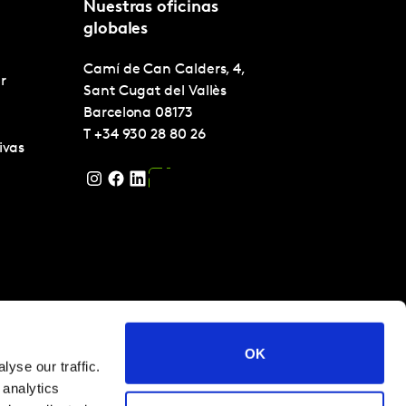
Nuestras oficinas
globales
Camí de Can Calders, 4,
r
Sant Cugat del Vallès
Barcelona
08173
T
+34 930 28 80 26
ivas
OK
yse our traffic.
 analytics