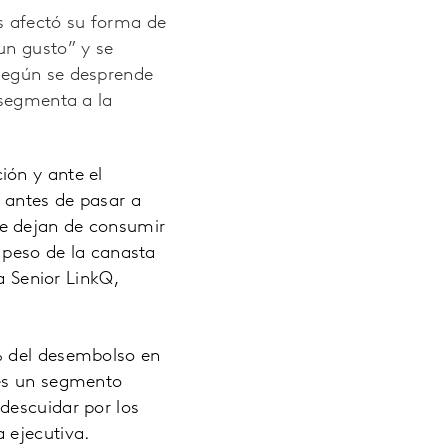
s afectó su forma de
un gusto” y se
según se desprende
 segmenta a la
ión y ante el
s antes de pasar a
ue dejan de consumir
l peso de la canasta
a Senior LinkQ,
% del desembolso en
 es un segmento
descuidar por los
 ejecutiva.