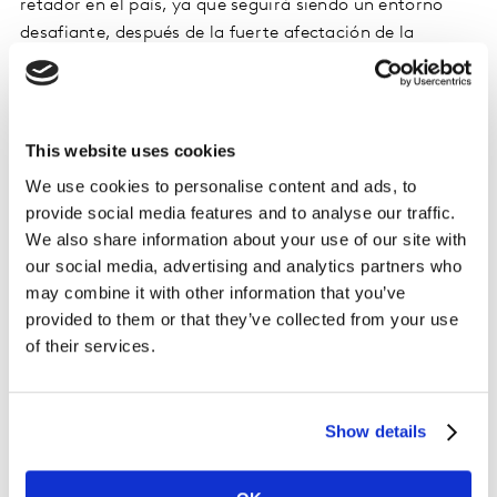
retador en el país, ya que seguirá siendo un entorno
desafiante, después de la fuerte afectación de la
economía como consecuencia de la pandemia.
Otras de las respuestas que arrojó está consulta fue
que el 2% sí incrementará sus gastos en productos
This website uses cookies
FMCG este primer mes del año al mismo paso en que
We use cookies to personalise content and ads, to
disminuirán su desembolso en entretenimiento con el
provide social media features and to analyse our traffic.
mismo porcentaje. Un comportamiento que muestra
We also share information about your use of our site with
tendencia a la racionalización, lo cual suele aparecer
our social media, advertising and analytics partners who
en entornos económicos menos favorables.
may combine it with other information that you’ve
provided to them or that they’ve collected from your use
of their services.
Show details
CONTÁCTANOS