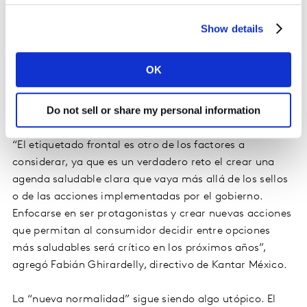
Cabe mencionar que las grandes cadenas han ganado
Show details
cada vez más peso y con ello poder negociador ante los
fabricantes. El enfrentarlo representa un enorme
OK
desafío, y las estrategias que las marcas desarrollen en
torno a esta situación, sin perder de vista al usuario
Do not sell or share my personal information
final, será clave para definir el futuro del retail.
“El etiquetado frontal es otro de los factores a
considerar, ya que es un verdadero reto el crear una
agenda saludable clara que vaya más allá de los sellos
o de las acciones implementadas por el gobierno.
Enfocarse en ser protagonistas y crear nuevas acciones
que permitan al consumidor decidir entre opciones
más saludables será crítico en los próximos años”,
agregó Fabián Ghirardelly, directivo de Kantar México.
La “nueva normalidad” sigue siendo algo utópico. El