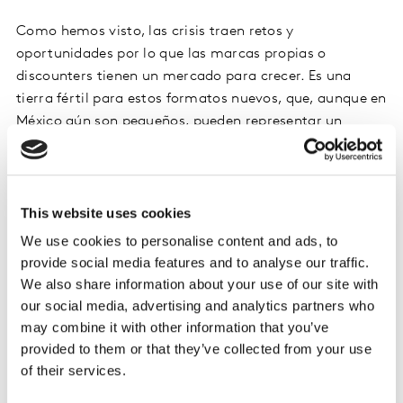
Como hemos visto, las crisis traen retos y
oportunidades por lo que las marcas propias o
discounters tienen un mercado para crecer. Es una
tierra fértil para estos formatos nuevos, que, aunque en
México aún son pequeños, pueden representar un
enorme riesgo para el resto de los players, ya que el
90% de lo que se vende en estos formatos son marcas
propias y solo un 10% da espacio para el resto de los
fabricantes.
This website uses cookies
We use cookies to personalise content and ads, to
De igual forma hay que aprovechar el impulso digital,
provide social media features and to analyse our traffic.
las marcas deben apalancarse de este auge para crecer
We also share information about your use of our site with
a través de aplicaciones y plataformas digitales que
our social media, advertising and analytics partners who
permitan un mayor alcance y así facilitarle al shopper
may combine it with other information that you’ve
llegar a las marcas. Sumarse al Ecommerce es ya
provided to them or that they’ve collected from your use
indispensable el cómo hacerlo dependerá de cada
of their services.
sector.