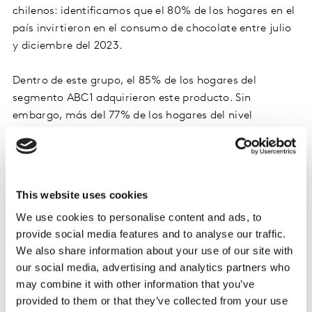
chilenos: identificamos que el 80% de los hogares en el
país invirtieron en el consumo de chocolate entre julio
y diciembre del 2023.
Dentro de este grupo, el 85% de los hogares del
segmento ABC1 adquirieron este producto. Sin
embargo, más del 77% de los hogares del nivel
socioeconómico bajo (DyE ) también adquirieron
chocolates.
En cuanto a las edades, los hogares menores de 35
This website uses cookies
años destacan, con un 82% adoptando el consumo de
We use cookies to personalise content and ads, to
chocolates. También es importante destacar que los
provide social media features and to analyse our traffic.
hogares con una menor penetración en la categoría
We also share information about your use of our site with
fueron los ubicados en las edades de 60 a 69 años, pero
our social media, advertising and analytics partners who
igualmente el 75% de ellos adquirió este producto en
may combine it with other information that you’ve
los últimos seis meses, lo que sigue siendo un número
provided to them or that they’ve collected from your use
alto.