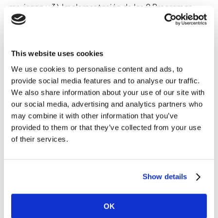
mexicana y 3) Implementación de los 9 Programas
sociales que estará efectuando el gobierno actual”.
En el caso del T-MEC, es muy probable que este año se
This website uses cookies
ratifique el acuerdo que beneficiará a los tres países y
que permitirá que haya crecimiento en la economía
We use cookies to personalise content and ads, to
provide social media features and to analyse our traffic.
mexicana. La implementación del Plan Nacional de
We also share information about your use of our site with
Desarrollo 2020, en la cual se contemplan 9 programas
our social media, advertising and analytics partners who
de apoyo del gobierno con un total de 249 mil 957
may combine it with other information that you’ve
millones de pesos los cuales serán para: Becas para el
provided to them or that they’ve collected from your use
Bienestar, Jóvenes construyendo el futuro, Jóvenes
of their services.
escribiendo el futuro en educación, Bienestar adultos
mayores, Previsión Bienestar para personas con
discapacidad, Sembrando vida, Reconstrucción 2019,
Show details
Mejoramiento urbano y Tandas para el Bienestar.
Otra de las palancas serán las remesas, éstas
OK
crecieron 9.3 %en los primeros 9 meses del año