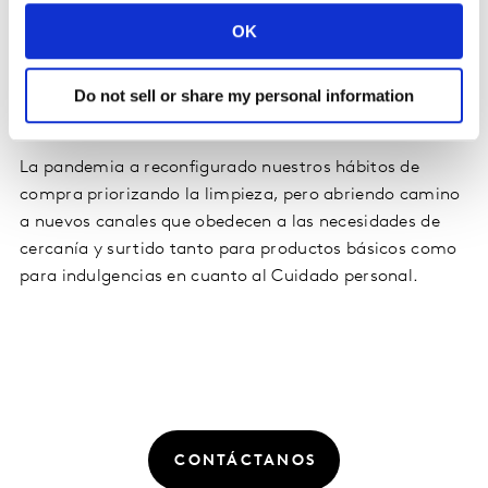
es la compra por catálogo o en sus tiendas. Cabe
OK
mencionar que el 100% de desarrollo de esta marca
provino de sus categorías de belleza y el 95% de su
recuperación se debió a estas tres: cuidado de la piel,
Do not sell or share my personal information
maquillaje y fragancias.
La pandemia a reconfigurado nuestros hábitos de
compra priorizando la limpieza, pero abriendo camino
a nuevos canales que obedecen a las necesidades de
cercanía y surtido tanto para productos básicos como
para indulgencias en cuanto al Cuidado personal.
CONTÁCTANOS