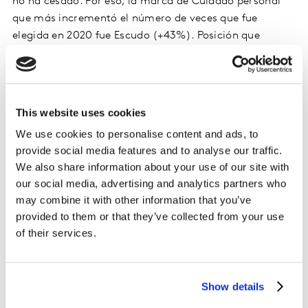
no ha cesado. Por eso, la marca de Cuidado personal
que más incrementó el número de veces que fue
elegida en 2020 fue Escudo (+43%). Posición que
mantiene en 2021 impulsada principalmente por
México. Nuevos compradores es su principal palanca de
crecimiento, y se suman desde todos los niveles
socioeconómicos.
This website uses cookies
We use cookies to personalise content and ads, to
En cuanto al sector de Belleza, durante el aislamiento
provide social media features and to analyse our traffic.
se vio afectado por la menor convivencia social, pero a
We also share information about your use of our site with
medida que el confinamiento ha sido menos estricto,
our social media, advertising and analytics partners who
se empieza a recuperar, no a la par para todos los
may combine it with other information that you’ve
países de América Latina, cada uno a su ritmo.
provided to them or that they’ve collected from your use
of their services.
Un ejemplo de recuperación en 2021 en cuanto a
marcas de vanidad es Natura, la cual crece activando
el comercio electrónico a través de nuevos
Show details
compradores y no solo por sus medios habituales como