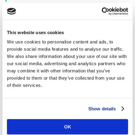
En 2021, condiciones económicas más duras en
Latinoamérica ya han comenzado a afectar el
consumo. En el primer trimestre, vemos una
This website uses cookies
desaceleración en el desembolso en bienes de consumo
We use cookies to personalise content and ads, to
masivo, con un menor gasto y una menor frecuencia de
provide social media features and to analyse our traffic.
compra.
We also share information about your use of our site with
our social media, advertising and analytics partners who
Aun así, en este contexto, el 50% de todas las marcas
may combine it with other information that you’ve
en América Latina están creciendo en el largo plazo, el
provided to them or that they’ve collected from your use
43% en el corto plazo y el 37% han mantenido el
of their services.
crecimiento tanto en el corto como en el largo plazo.
Este 37% de marcas lo logró activando los
pockets of
growth.
Show details
Descubre cuáles son y cómo aprovecharlos para el
OK
desarrollo de tu marca viendo el video.